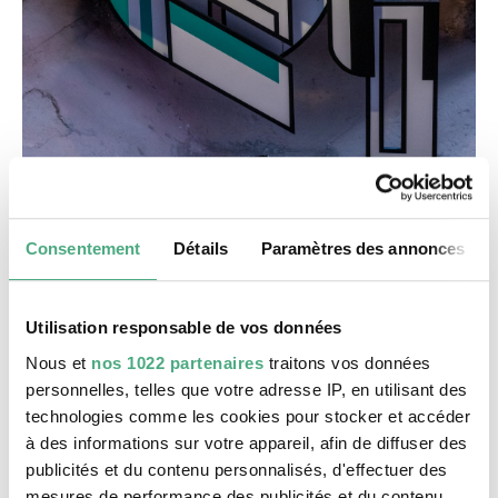
©
Consentement
Détails
Paramètres des annonces
MickLaRock final
Copyright: Weltkulturerbe Völklinger Hütte / Karl 
Datation
2022, in situ
Utilisation responsable de vos données
Dimensions
Nous et
nos 1022 partenaires
traitons vos données
3 x 2,5 m
personnelles, telles que votre adresse IP, en utilisant des
Matériau
technologies comme les cookies pour stocker et accéder
Technique mixed
à des informations sur votre appareil, afin de diffuser des
publicités et du contenu personnalisés, d'effectuer des
Description
mesures de performance des publicités et du contenu,