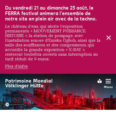
Vers la navigation principale
Vers la recherche
Aller au contenu
Vers la navigation en bas de page
Du vendredi 21 au dimanche 23 août, le
FERRA festival animera l'ensemble de
notre site en plein air avec de la techno.
Le château d'eau, qui abrite l'exposition
permanente « MOUVEMENT PUISSANCE
HISTOIRE », la station de pompage, avec
l'installation sonore d'Emeka Ogboh, ainsi que la
salle des soufflantes et des compresseurs, qui
accueille la grande exposition « X-RAY »,
resteront toutefois ouverts sans interruption au
tarif réduit de 9 euros.
Plus d'infos
Mick la Rock
Leichte
Menu
La Völklinger Hütte plongé
Copyright: Weltkulturerbe 
©