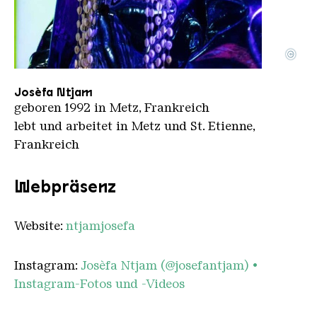
©
PORTFOLIO 2024 JOSEFA 3 2
Copyright: Paul Fogiel
Josèfa Ntjam
geboren 1992 in Metz, Frankreich
lebt und arbeitet in Metz und St. Etienne,
Frankreich
Webpräsenz
Website:
ntjamjosefa
Instagram:
Josèfa Ntjam (@josefantjam) •
Instagram-Fotos und -Videos