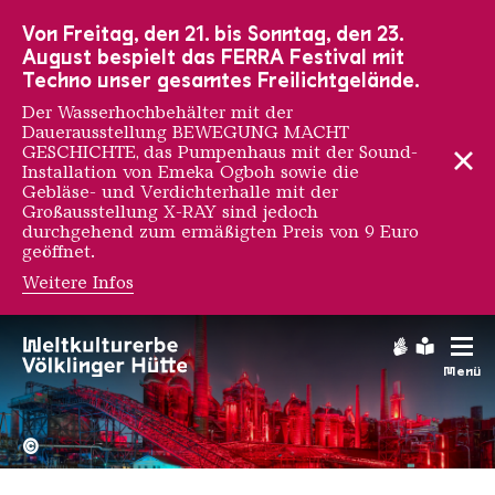
Zur Hauptnavigation
Zur Suche
Zum Inhalt
Zur Fußnavigation
Von Freitag, den 21. bis Sonntag, den 23.
August bespielt das FERRA Festival mit
Techno unser gesamtes Freilichtgelände.
Der Wasserhochbehälter mit der
Dauerausstellung BEWEGUNG MACHT
GESCHICHTE, das Pumpenhaus mit der Sound-
Installation von Emeka Ogboh sowie die
Gebläse- und Verdichterhalle mit der
Großausstellung X-RAY sind jedoch
durchgehend zum ermäßigten Preis von 9 Euro
geöffnet.
Weitere Infos
Josèfa Ntjam
Gebärdens
Leichte
Menü
Hochofengruppe in Rot
Copyright: Weltkulturerbe 
©