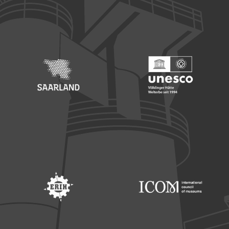
Footer: Europäischer Fonds für nationale Entwicklung
Footer: Die Beauftragte der Bu
Footer: Saarland
Footer: Unesco Welterbe