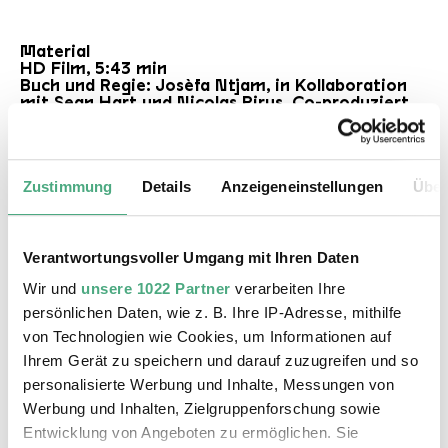
Material
HD Film, 5:43 min
Buch und Regie: Josèfa Ntjam, in Kollaboration
mit Sean Hart und Nicolas Pirus. Co-produziert
von Aquatic Invasion Production, Fonds [SCAN],
Fondation Pernod - Ricard.
Zustimmung
Details
Anzeigeneinstellungen
Über
Beschreibung
Verantwortungsvoller Umgang mit Ihren Daten
Was braucht man für eine Revolte, um Nein zu
sagen, für Unabhängigkeit,
Wir und
unsere 1022 Partner
verarbeiten Ihre
Gehorsamsverweigerung und Widerstand? Die
persönlichen Daten, wie z. B. Ihre IP-Adresse, mithilfe
von Technologien wie Cookies, um Informationen auf
Zutaten nennt uns die französische Künstlerin
Ihrem Gerät zu speichern und darauf zuzugreifen und so
Josèfa Ntjam in ihrem fünfminütigen Video
personalisierte Werbung und Inhalte, Messungen von
Marthe, Matter Gone Wild
. Einem Ritual gleich
Werbung und Inhalten, Zielgruppenforschung sowie
und im Einklang mit Soundelementen nutzt
Entwicklung von Angeboten zu ermöglichen. Sie
Ntjam die Bewegungen ihrer Hände, um das