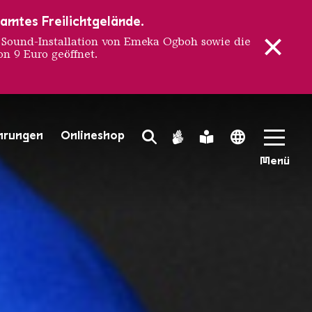
samtes Freilichtgelände.
ound-Installation von Emeka Ogboh sowie die
n 9 Euro geöffnet.
 OF AFR
hrungen
Onlineshop
Search Toggle
Gebärdensprache
Leichte Sprache
Language 
Menü