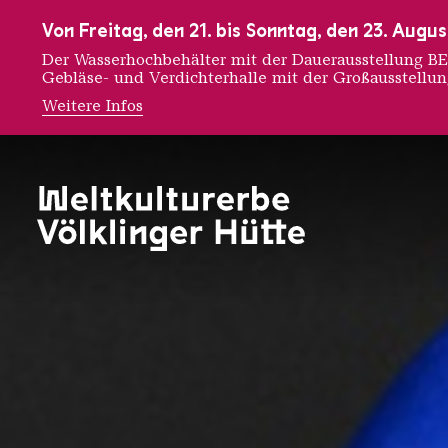
Zur Hauptnavigation
Zur Suche
Zum Inhalt
Zur Fußnavigation
Von Freitag, den 21. bis Sonntag, den 23. Aug
Der Wasserhochbehälter mit der Dauerausstellung
Gebläse- und Verdichterhalle mit der Großausstellu
Weitere Infos
THE TR