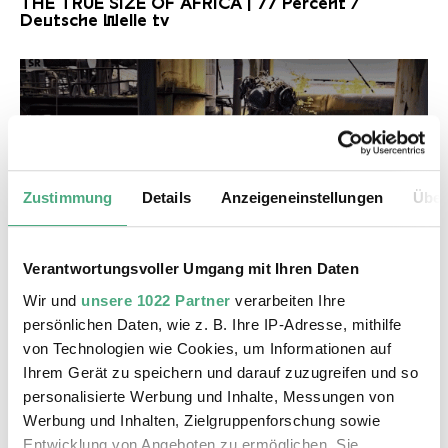
THE TRUE SIZE OF AFRICA | 77 Percent /
Deutsche Welle tv
Zustimmung
Details
Anzeigeneinstellungen
Über
©
Verantwortungsvoller Umgang mit Ihren Daten
VIDEO
SR Kongoastronauts
Copyright: Saarländischer Rundfunk
Wir und
unsere 1022 Partner
verarbeiten Ihre
THE TRUE SIZE OF AFRICA - Kongo Astronauts /
persönlichen Daten, wie z. B. Ihre IP-Adresse, mithilfe
SR Wir im Saarland Kultur - extra
von Technologien wie Cookies, um Informationen auf
Ihrem Gerät zu speichern und darauf zuzugreifen und so
personalisierte Werbung und Inhalte, Messungen von
Werbung und Inhalten, Zielgruppenforschung sowie
Entwicklung von Angeboten zu ermöglichen. Sie