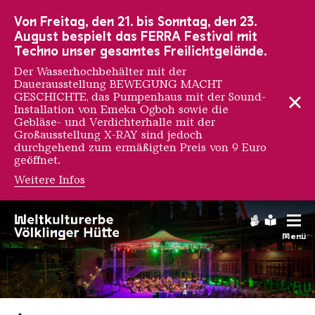
Zur Hauptnavigation
Zur Suche
Zum Inhalt
Zur Fußnavigation
Von Freitag, den 21. bis Sonntag, den 23.
August bespielt das FERRA Festival mit
Techno unser gesamtes Freilichtgelände.
Der Wasserhochbehälter mit der
Dauerausstellung BEWEGUNG MACHT
GESCHICHTE, das Pumpenhaus mit der Sound-
Installation von Emeka Ogboh sowie die
Gebläse- und Verdichterhalle mit der
Großausstellung X-RAY sind jedoch
durchgehend zum ermäßigten Preis von 9 Euro
geöffnet.
Weitere Infos
Gebärdens
Leichte
Menü
Saarländischen Staatsorche