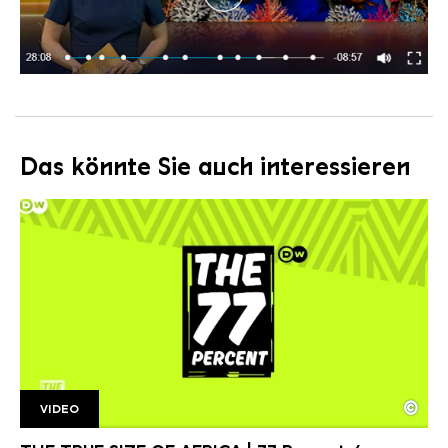
Das könnte Sie auch interessieren
©
VIDEO
77 Percent.
Copyright: Deutsche Welle