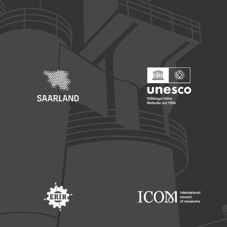
Footer: Europäischer Fonds für nationale Entwicklung
Footer: Die Beauftragte der Bu
Footer: Saarland
Footer: Unesco Welterbe