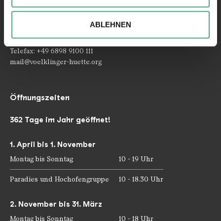
Ihrer Verwendung unserer Website an unsere Partner für
Rathausstraße 75 – 79
soziale Medien, Werbung und Analysen weiter. Unsere
66333 Völklingen
ABLEHNEN
Partner führen diese Informationen möglicherweise mit
Telefon: +49 6898 9100 100
weiteren Daten zusammen, die Sie ihnen bereitgestellt
Telefax: +49 6898 9100 111
haben oder die sie im Rahmen Ihrer Nutzung der Dienste
mail@voelklinger-huette.org
gesammelt haben.
Öffnungszeiten
362 Tage im Jahr geöffnet!
1. April bis 1. November
Montag bis Sonntag
10 - 19 Uhr
Paradies und Hochofengruppe
10 - 18.30 Uhr
2. November bis 31. März
Montag bis Sonntag
10 - 18 Uhr