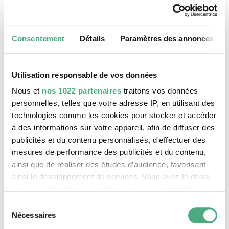
: dans la substance du mur.
Robert Kaltenhäuser
Consentement
Détails
Paramètres des annonces
Utilisation responsable de vos données
Scratching the Surface Project
Nous et
nos 1022 partenaires
traitons vos données
personnelles, telles que votre adresse IP, en utilisant des
technologies comme les cookies pour stocker et accéder
à des informations sur votre appareil, afin de diffuser des
publicités et du contenu personnalisés, d'effectuer des
mesures de performance des publicités et du contenu,
ainsi que de réaliser des études d’audience, favorisant
ainsi le développement de services. Vous avez le choix
quant à l'utilisation de vos données et à leurs finalités.
Vous pouvez modifier ou retirer votre consentement à
Sélection
tout moment en consultant la Déclaration relative aux
Nécessaires
du
©
cookies ou en cliquant sur l'icône de confidentialité.