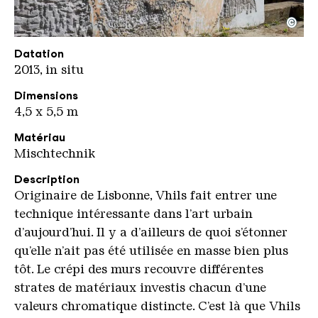
©
VHILS Scrached
Copyright: Weltkulturerbe Völklinger Hütte / Han
Datation
2013, in situ
Dimensions
4,5 x 5,5 m
Matériau
Mischtechnik
Description
Originaire de Lisbonne, Vhils fait entrer une
technique intéressante dans l’art urbain
d’aujourd’hui. Il y a d’ailleurs de quoi s’étonner
qu’elle n’ait pas été utilisée en masse bien plus
tôt. Le crépi des murs recouvre différentes
strates de matériaux investis chacun d’une
valeurs chromatique distincte. C’est là que Vhils