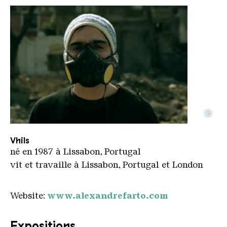
©
Vihls
Copyright: vihls
Vhils
né en 1987 à Lissabon, Portugal
vit et travaille à Lissabon, Portugal et London
Website:
www.alexandrefarto.com
Expositions