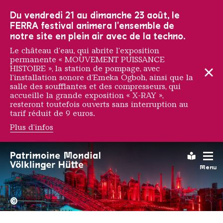
Vers la navigation principale
Vers la recherche
Aller au contenu
Vers la navigation en bas de page
Du vendredi 21 au dimanche 23 août, le
FERRA festival animera l'ensemble de
notre site en plein air avec de la techno.
Le château d'eau, qui abrite l'exposition
permanente « MOUVEMENT PUISSANCE
HISTOIRE », la station de pompage, avec
l'installation sonore d'Emeka Ogboh, ainsi que la
salle des soufflantes et des compresseurs, qui
accueille la grande exposition « X-RAY »,
resteront toutefois ouverts sans interruption au
tarif réduit de 9 euros.
Plus d'infos
Vhils
Leichte
Menu
La Völklinger Hütte plongé
Copyright: Weltkulturerbe 
©