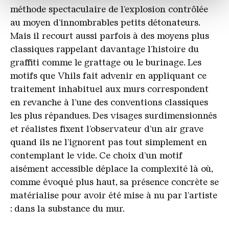
votre utilisation de notre site avec nos partenaires de
méthode spectaculaire de l’explosion contrôlée
médias sociaux, de publicité et d'analyse. Nos
au moyen d’innombrables petits détonateurs.
partenaires peuvent combiner ces informations avec
Mais il recourt aussi parfois à des moyens plus
d'autres données que vous leur avez fournies ou qu'ils
classiques rappelant davantage l’histoire du
ont collectées dans le cadre de votre utilisation des
graffiti comme le grattage ou le burinage. Les
services.
motifs que Vhils fait advenir en appliquant ce
traitement inhabituel aux murs correspondent
en revanche à l’une des conventions classiques
les plus répandues. Des visages surdimensionnés
et réalistes fixent l’observateur d’un air grave
quand ils ne l’ignorent pas tout simplement en
contemplant le vide. Ce choix d’un motif
aisément accessible déplace la complexité là où,
comme évoqué plus haut, sa présence concrète se
matérialise pour avoir été mise à nu par l’artiste
: dans la substance du mur.