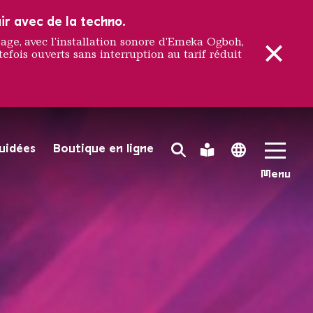
ir avec de la techno.
e, avec l'installation sonore d'Emeka Ogboh,
efois ouverts sans interruption au tarif réduit
ENNALE 
guidées
Boutique en ligne
Search Toggle
Leichte Sprache
Language 
Menu