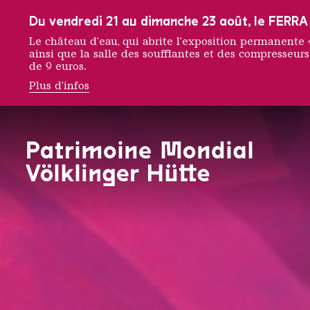
Vers la navigation principale
Vers la recherche
Aller au contenu
Vers la navigation en bas de page
Du vendredi 21 au dimanche 23 août, le FERRA f
Le château d'eau, qui abrite l'exposition permanent
ainsi que la salle des soufflantes et des compresseurs,
de 9 euros.
Plus d'infos
URBAN 