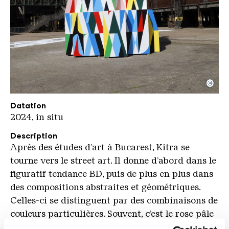
©
Kitra NEU KHV kompr
Copyright: Karl Heinrich Veith
Datation
2024, in situ
Description
Après des études d’art à Bucarest, Kitra se
tourne vers le street art. Il donne d’abord dans le
figuratif tendance BD, puis de plus en plus dans
des compositions abstraites et géométriques.
Celles-ci se distinguent par des combinaisons de
couleurs particulières. Souvent, c’est le rose pâle
et le rouge vif qui dominent, formant un