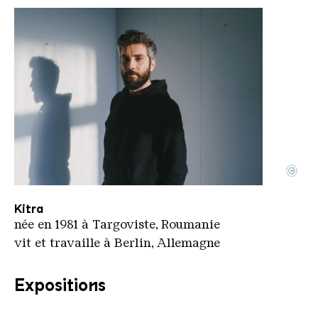
©
Kitra
Copyright: Nicu Duta
Kitra
née en 1981 à Targoviste, Roumanie
vit et travaille à Berlin, Allemagne
Expositions