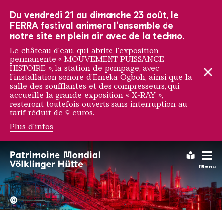
Vers la navigation principale
Vers la recherche
Aller au contenu
Vers la navigation en bas de page
Du vendredi 21 au dimanche 23 août, le
FERRA festival animera l'ensemble de
notre site en plein air avec de la techno.
Le château d'eau, qui abrite l'exposition
permanente « MOUVEMENT PUISSANCE
HISTOIRE », la station de pompage, avec
l'installation sonore d'Emeka Ogboh, ainsi que la
salle des soufflantes et des compresseurs, qui
accueille la grande exposition « X-RAY »,
resteront toutefois ouverts sans interruption au
tarif réduit de 9 euros.
Plus d'infos
Kitra
Leichte
Menu
La Völklinger Hütte plongé
Copyright: Weltkulturerbe 
©