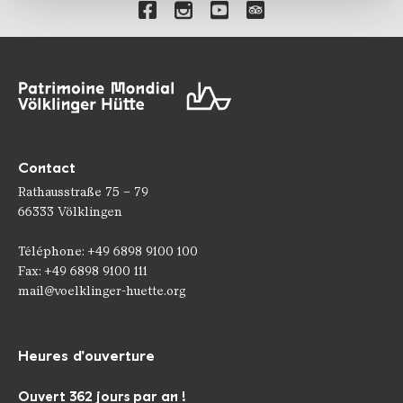
Liens vers nos canaux de 
médias sociaux, de publicité et d'analyse. Nos
partenaires peuvent combiner ces informations avec
d'autres données que vous leur avez fournies ou qu'ils
ont collectées dans le cadre de votre utilisation des
services.
Contact
Rathausstraße 75 – 79
66333 Völklingen
Téléphone: +49 6898 9100 100
Fax: +49 6898 9100 111
mail@voelklinger-huette.org
Heures d'ouverture
Ouvert 362 jours par an !