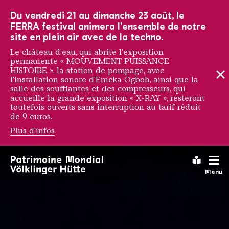
Vers la navigation principale
Vers la recherche
Aller au contenu
Vers la navigation en bas de page
Du vendredi 21 au dimanche 23 août, le
FERRA festival animera l'ensemble de notre
site en plein air avec de la techno.
Le château d'eau, qui abrite l'exposition
permanente « MOUVEMENT PUISSANCE
HISTOIRE », la station de pompage, avec
l'installation sonore d'Emeka Ogboh, ainsi que la
salle des soufflantes et des compresseurs, qui
accueille la grande exposition « X-RAY », resteront
toutefois ouverts sans interruption au tarif réduit
de 9 euros.
Plus d'infos
FORGE Video Mapping
Leichte
Menu