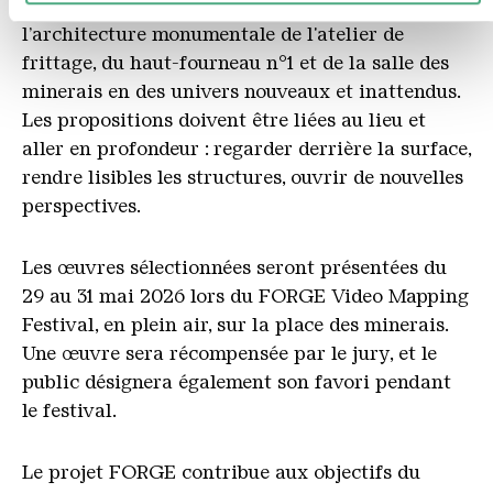
extraordinaires capables de transformer
spéciales et pour analyser le trafic sur notre site web.
l’architecture monumentale de l'atelier de
Nous pouvons également partager des informations sur
frittage, du haut-fourneau n°1 et de la salle des
votre utilisation de notre site avec nos partenaires de
minerais en des univers nouveaux et inattendus.
médias sociaux, de publicité et d'analyse. Nos partenaires
peuvent combiner ces informations avec d'autres données
Les propositions doivent être liées au lieu et
que vous leur avez fournies ou qu'ils ont collectées dans le
aller en profondeur : regarder derrière la surface,
cadre de votre utilisation des services.
rendre lisibles les structures, ouvrir de nouvelles
perspectives.
Les œuvres sélectionnées seront présentées du
29 au 31 mai 2026 lors du FORGE Video Mapping
Festival, en plein air, sur la place des minerais.
Une œuvre sera récompensée par le jury, et le
public désignera également son favori pendant
le festival.
Le projet FORGE contribue aux objectifs du