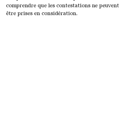
comprendre que les contestations ne peuvent
être prises en considération.
Pour la production cinématographique
sélectionnée (son compris), l'artiste ou le
collectif recevra une indemnité de 2 000 EUR
HTC pour la production/la finalisation de la
contribution finale au festival.