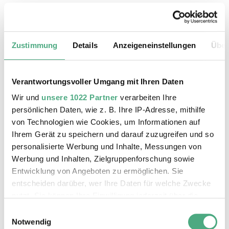
Das könnte Sie auch interessieren
Zustimmung
Details
Anzeigeneinstellungen
Über
Verantwortungsvoller Umgang mit Ihren Daten
Wir und
unsere 1022 Partner
verarbeiten Ihre
persönlichen Daten, wie z. B. Ihre IP-Adresse, mithilfe
von Technologien wie Cookies, um Informationen auf
Ihrem Gerät zu speichern und darauf zuzugreifen und so
personalisierte Werbung und Inhalte, Messungen von
Werbung und Inhalten, Zielgruppenforschung sowie
Entwicklung von Angeboten zu ermöglichen. Sie
entscheiden darüber, wer Ihre Daten für welche Zwecke
nutzt. Sie können Ihre Einwilligung jederzeit über die
Cookie-Erklärung oder durch Klicken auf das Privacy
ÖFFENTLICHE FÜHRUNG
Einwilligungsauswahl
X RAY neu
Trigger Symbol ändern oder widerrufen
Notwendig