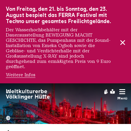
Zur Hauptnavigation
Zur Suche
Zum Inhalt
Zur Fußnavigation
Von Freitag, den 21. bis Sonntag, den 23.
August bespielt das FERRA Festival mit
Techno unser gesamtes Freilichtgelände.
Der Wasserhochbehälter mit der
Dauerausstellung BEWEGUNG MACHT
GESCHICHTE, das Pumpenhaus mit der Sound-
Installation von Emeka Ogboh sowie die
Gebläse- und Verdichterhalle mit der
Großausstellung X-RAY sind jedoch
durchgehend zum ermäßigten Preis von 9 Euro
geöffnet.
Weitere Infos
Gebärdens
Leichte
Menü
Hochofengruppe in Rot
Copyright: Weltkulturerbe 
©