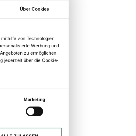
n 5 €
Über Cookies
e
 mithilfe von Technologien
personalisierte Werbung und
 Angeboten zu ermöglichen.
g jederzeit über die Cookie-
ührungen
wei
sein können
ren
Marketing
hre Präferenzen im
Abschnitt
er Kasse
ionen anbieten zu können und
Ihrer Verwendung unserer