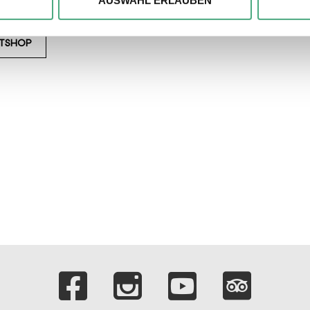
AUSWAHL ERLAUBEN
r soziale Medien, Werbung und Analysen weiter. Unsere Partner
 Daten zusammen, die Sie ihnen bereitgestellt haben oder die s
ETSHOP
n.
Verlinkungen zu 