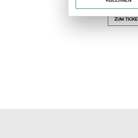
ABLEHNEN
Website an unsere Partner fü
möglicherweise mit weiteren
ZUM TICK
der Dienste gesammelt habe