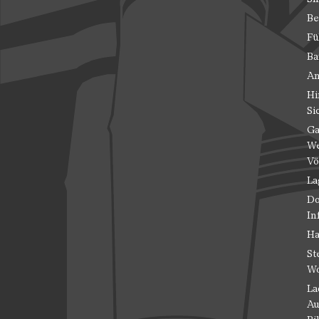
Be
Fü
Ba
An
Hi
Si
Ga
We
Vö
La
Do
In
Ha
St
Wo
La
Au