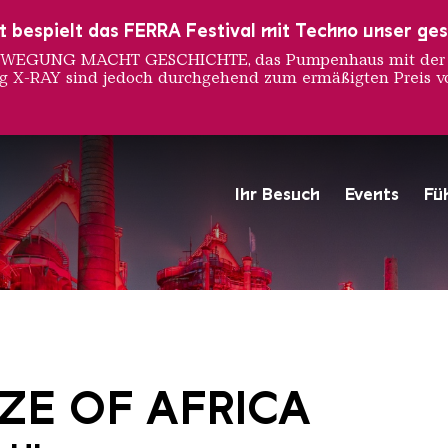
ust bespielt das FERRA Festival mit Techno unser ge
 BEWEGUNG MACHT GESCHICHTE, das Pumpenhaus mit der S
ng X-RAY sind jedoch durchgehend zum ermäßigten Preis vo
Ihr Besuch
Events
Fü
Hochofengruppe in Rot
Copyright: Weltkulturerbe 
IZE OF AFRICA