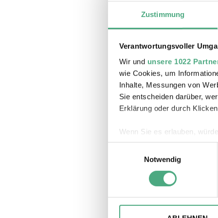
Erwachsen
Zustimmung
Kinder 
Teilnahme
gültig ab 
Verantwortungsvoller Umgan
Wir und
unsere 1022 Partne
Max. 30 P
wie Cookies, um Information
Inhalte, Messungen von Werb
Sie entscheiden darüber, wer
Erklärung oder durch Klicken
Auf dieser
durch das
Wenn Sie es erlauben, würde
Monate an
Informationen über Ihre 
Weitergeh
Einwilligungsauswahl
Ihr Gerät durch aktives 
Notwendig
Erfahren Sie mehr darüber, w
Sie können
Einzelheiten
fest.
erwerben.
Wir verwenden ggfs. Cookies
die Zugriffe auf unsere Webs