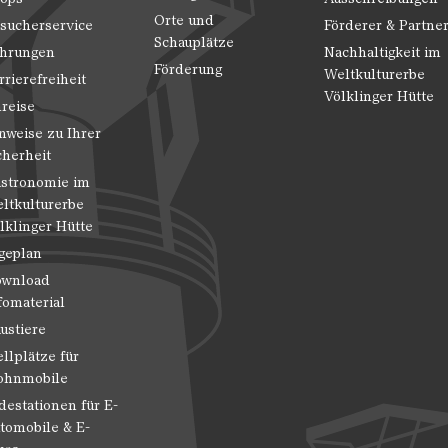
Orte und
sucherservice
Förderer & Partne
Schauplätze
hrungen
Nachhaltigkeit im
Förderung
Weltkulturerbe
rrierefreiheit
Völklinger Hütte
reise
nweise zu Ihrer
cherheit
stronomie im
ltkulturerbe
lklinger Hütte
geplan
wnload
fomaterial
ustiere
ellplätze für
hnmobile
destationen für E-
tomobile & E-