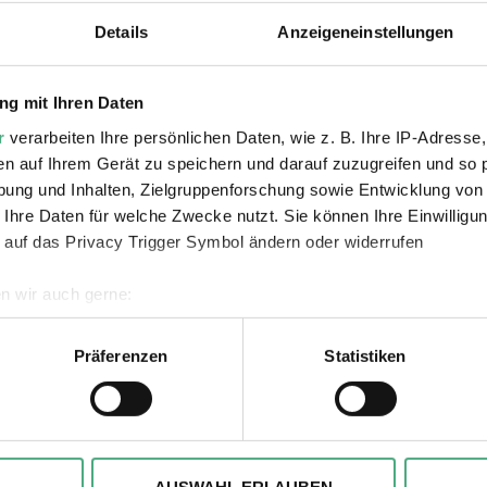
e | an Wochenenden und gesetzlichen Feiertage
Details
Anzeigeneinstellungen
und Jugendliche bis einschl. 18 Jahr
 frei
1. Oktober 2024
g mit Ihren Daten
r
verarbeiten Ihre persönlichen Daten, wie z. B. Ihre IP-Adresse,
ersonen.
en auf Ihrem Gerät zu speichern und darauf zuzugreifen und so 
ung und Inhalten, Zielgruppenforschung sowie Entwicklung von
 Ihre Daten für welche Zwecke nutzt. Sie können Ihre Einwilligun
 auf das Privacy Trigger Symbol ändern oder widerrufen
 Seite werden nur die aktuellen öffentlichen F
 Weltkulturerbe Völklinger Hütte für maximal z
n wir auch gerne:
gezeigt.
geografische Lage erfassen, welche bis auf einige Meter genau 
ende Termine für Führungen finden Sie hier.
Scannen nach bestimmten Merkmalen (Fingerprinting) identifizie
Präferenzen
Statistiken
ie Ihre persönlichen Daten verarbeitet werden, und legen Sie I
 Ihre Tickets in unserem Online-Shop oder an d
, um Inhalte und Anzeigen zu personalisieren, besondere Funkt
ite zu analysieren. Außerdem geben wir ggfs. Informationen zu 