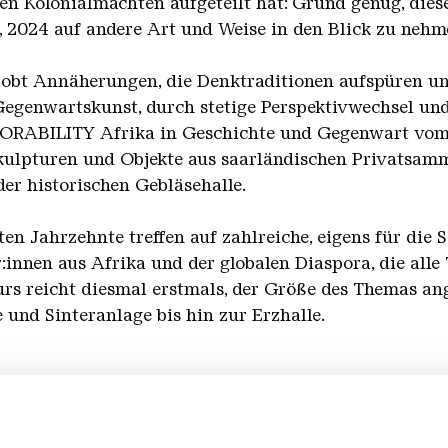
en Kolonialmächten aufgeteilt hat: Grund genug, dies
 2024 auf andere Art und Weise in den Blick zu nehm
bt Annäherungen, die Denktraditionen aufspüren un
Gegenwartskunst, durch stetige Perspektivwechsel und
BILITY Afrika in Geschichte und Gegenwart vom k
e Skulpturen und Objekte aus saarländischen Privatsam
r historischen Gebläsehalle.
ten Jahrzehnte treffen auf zahlreiche, eigens für die 
:innen aus Afrika und der globalen Diaspora, die a
ours reicht diesmal erstmals, der Größe des Themas 
e und Sinteranlage bis hin zur Erzhalle.
hsene | Montag - Freitag 