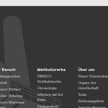
r Besuch
Weltkulturerbe
Über uns
fnungszeiten
UNESCO
Unser Unternehm
Weltkulturerbe
ntritt
Organe der
Chronologie
Gesellschaft
sere Partner
Arbeiten auf der
Team
line-Ticketing
Hütte
Stellenangebote
sere Museums-
Zwangsarbeit
ops
Ausschreibungen