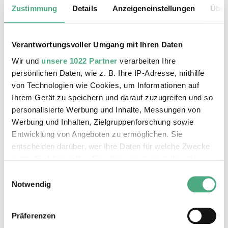
Zustimmung
Details
Anzeigeneinstellungen
Über
Erwachsene | Montag - Freitag
3 €
Erwachsene | an Wochenenden und
Verantwortungsvoller Umgang mit Ihren Daten
gesetzlichen Feiertagen 5 €
Wir und
unsere 1022 Partner
verarbeiten Ihre
Kinder und Jugendliche bis einschl. 18
persönlichen Daten, wie z. B. Ihre IP-Adresse, mithilfe
Jahre Teilnahme frei
von Technologien wie Cookies, um Informationen auf
gültig ab 1. Oktober 2024
Ihrem Gerät zu speichern und darauf zuzugreifen und so
personalisierte Werbung und Inhalte, Messungen von
Max. 30 Personen.
Werbung und Inhalten, Zielgruppenforschung sowie
Entwicklung von Angeboten zu ermöglichen. Sie
entscheiden darüber, wer Ihre Daten für welche Zwecke
nutzt. Sie können Ihre Einwilligung jederzeit über die
Auf dieser Seite werden nur die
Cookie-Erklärung oder durch Klicken auf das Privacy
aktuellen öffentlichen Führungen
Einwilligungsauswahl
Trigger Symbol ändern oder widerrufen
Notwendig
durch das Weltkulturerbe Völklinger
Hütte für maximal zwei Monate
Wenn Sie es erlauben, würden wir auch gerne:
angezeigt.
Präferenzen
Informationen über Ihre geografische Lage erfassen,
Weitergehende Termine für Führungen