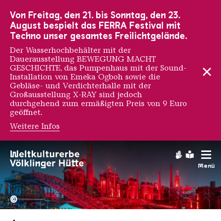
Zur Hauptnavigation
Zur Suche
Zum Inhalt
Zur Fußnavigation
Von Freitag, den 21. bis Sonntag, den 23.
August bespielt das FERRA Festival mit
Techno unser gesamtes Freilichtgelände.
Der Wasserhochbehälter mit der
Dauerausstellung BEWEGUNG MACHT
GESCHICHTE, das Pumpenhaus mit der Sound-
Installation von Emeka Ogboh sowie die
Gebläse- und Verdichterhalle mit der
Großausstellung X-RAY sind jedoch
durchgehend zum ermäßigten Preis von 9 Euro
geöffnet.
Weitere Infos
Gebärdens
Leichte
Menü
Hochofengruppe in Rot
Copyright: Weltkulturerbe 
©