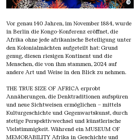
©
Diop Allegorie
Copyright: Omar Victor Diop, Courtesy Galerie MA
Vor genau 140 Jahren, im November 1884, wurde
in Berlin die Kongo-Konferenz eröffnet, die
Afrika ohne jede afrikanische Beteiligung unter
den Kolonialmächten aufgeteilt hat: Grund
genug, diesen riesigen Kontinent und die
Menschen, die von ihm stammen, 2024 auf
andere Art und Weise in den Blick zu nehmen.
THE TRUE SIZE OF AFRICA erprobt
Annäherungen, die Denktraditionen aufspüren
und neue Sichtweisen ermöglichen – mittels
Kulturgeschichte und Gegenwartskunst, durch
stetige Perspektivwechsel und künstlerische
Vielstimmigkeit. Während ein MUSEUM OF
MEMORABILITY Afrika in Geschichte und