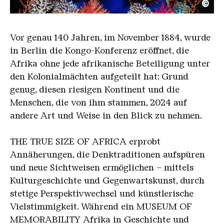
©
Diop Allegorie
Copyright: Omar Victor Diop, Courtesy Galerie MA
Vor genau 140 Jahren, im November 1884, wurde
in Berlin die Kongo-Konferenz eröffnet, die
Afrika ohne jede afrikanische Beteiligung unter
den Kolonialmächten aufgeteilt hat: Grund
genug, diesen riesigen Kontinent und die
Menschen, die von ihm stammen, 2024 auf
andere Art und Weise in den Blick zu nehmen.
THE TRUE SIZE OF AFRICA erprobt
Annäherungen, die Denktraditionen aufspüren
und neue Sichtweisen ermöglichen – mittels
Kulturgeschichte und Gegenwartskunst, durch
stetige Perspektivwechsel und künstlerische
Vielstimmigkeit. Während ein MUSEUM OF
MEMORABILITY Afrika in Geschichte und