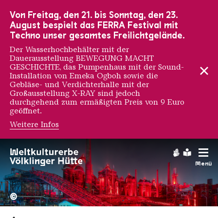
Zur Hauptnavigation
Zur Suche
Zum Inhalt
Zur Fußnavigation
Von Freitag, den 21. bis Sonntag, den 23.
August bespielt das FERRA Festival mit
Techno unser gesamtes Freilichtgelände.
Der Wasserhochbehälter mit der
Dauerausstellung BEWEGUNG MACHT
GESCHICHTE, das Pumpenhaus mit der Sound-
Installation von Emeka Ogboh sowie die
Gebläse- und Verdichterhalle mit der
Großausstellung X-RAY sind jedoch
durchgehend zum ermäßigten Preis von 9 Euro
geöffnet.
Weitere Infos
Gebärdens
Leichte
Menü
Hochofengruppe in Rot
Copyright: Weltkulturerbe 
©