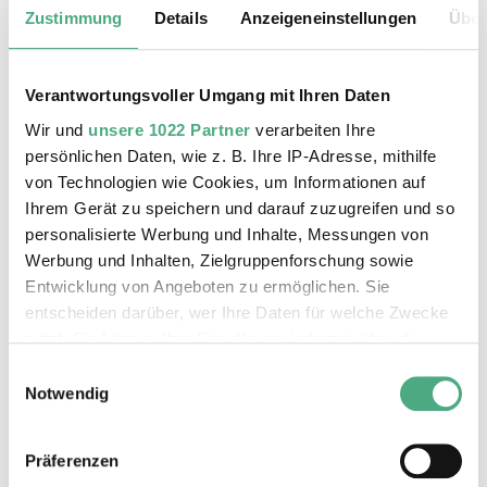
Zustimmung
Details
Anzeigeneinstellungen
Über
Erwachsene | Montag - Freitag
3 €
Erwachsene | an Wochenenden und
Verantwortungsvoller Umgang mit Ihren Daten
gesetzlichen Feiertagen 5 €
Wir und
unsere 1022 Partner
verarbeiten Ihre
Kinder und Jugendliche bis einschl. 18
persönlichen Daten, wie z. B. Ihre IP-Adresse, mithilfe
Jahre Teilnahme frei
von Technologien wie Cookies, um Informationen auf
gültig ab 1. Oktober 2024
Ihrem Gerät zu speichern und darauf zuzugreifen und so
personalisierte Werbung und Inhalte, Messungen von
Max. 30 Personen.
Werbung und Inhalten, Zielgruppenforschung sowie
Entwicklung von Angeboten zu ermöglichen. Sie
entscheiden darüber, wer Ihre Daten für welche Zwecke
nutzt. Sie können Ihre Einwilligung jederzeit über die
Auf dieser Seite werden nur die
Cookie-Erklärung oder durch Klicken auf das Privacy
aktuellen öffentlichen Führungen
Einwilligungsauswahl
Trigger Symbol ändern oder widerrufen
Notwendig
durch das Weltkulturerbe Völklinger
Hütte für maximal zwei Monate
Wenn Sie es erlauben, würden wir auch gerne:
angezeigt.
Präferenzen
Informationen über Ihre geografische Lage erfassen,
Weitergehende Termine für Führungen