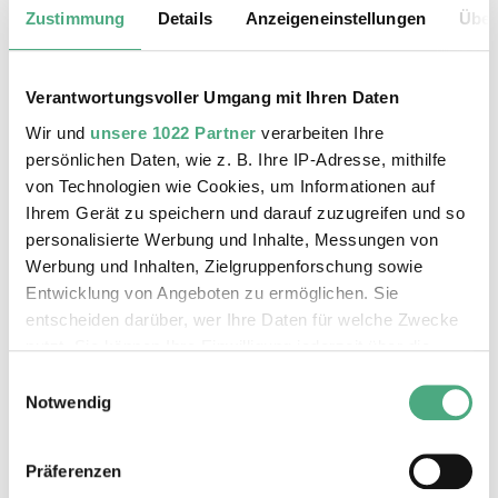
Zustimmung
Details
Anzeigeneinstellungen
Über
Erwachsene | Montag - Freitag
3 €
Erwachsene | an Wochenenden und
Verantwortungsvoller Umgang mit Ihren Daten
gesetzlichen Feiertagen 5 €
Wir und
unsere 1022 Partner
verarbeiten Ihre
Kinder und Jugendliche bis einschl. 18
persönlichen Daten, wie z. B. Ihre IP-Adresse, mithilfe
Jahre Teilnahme frei
von Technologien wie Cookies, um Informationen auf
gültig ab 1. Oktober 2024
Ihrem Gerät zu speichern und darauf zuzugreifen und so
personalisierte Werbung und Inhalte, Messungen von
Max. 30 Personen.
Werbung und Inhalten, Zielgruppenforschung sowie
Entwicklung von Angeboten zu ermöglichen. Sie
entscheiden darüber, wer Ihre Daten für welche Zwecke
nutzt. Sie können Ihre Einwilligung jederzeit über die
Auf dieser Seite werden nur die
Cookie-Erklärung oder durch Klicken auf das Privacy
aktuellen öffentlichen Führungen
Einwilligungsauswahl
Trigger Symbol ändern oder widerrufen
Notwendig
durch das Weltkulturerbe Völklinger
Hütte für maximal zwei Monate
Wenn Sie es erlauben, würden wir auch gerne:
angezeigt.
Präferenzen
Informationen über Ihre geografische Lage erfassen,
Weitergehende Termine für Führungen