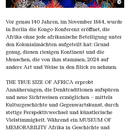
©
Diop Allegorie
Copyright: Omar Victor Diop, Courtesy Galerie MA
Vor genau 140 Jahren, im November 1884, wurde
in Berlin die Kongo-Konferenz eröffnet, die
Afrika ohne jede afrikanische Beteiligung unter
den Kolonialmächten aufgeteilt hat: Grund
genug, diesen riesigen Kontinent und die
Menschen, die von ihm stammen, 2024 auf
andere Art und Weise in den Blick zu nehmen.
THE TRUE SIZE OF AFRICA erprobt
Annäherungen, die Denktraditionen aufspüren
und neue Sichtweisen ermöglichen – mittels
Kulturgeschichte und Gegenwartskunst, durch
stetige Perspektivwechsel und künstlerische
Vielstimmigkeit. Während ein MUSEUM OF
MEMORABILITY Afrika in Geschichte und