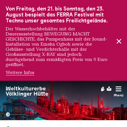
Zur Hauptnavigation
Zur Suche
Zum Inhalt
Zur Fußnavigation
Von Freitag, den 21. bis Sonntag, den 23.
August bespielt das FERRA Festival mit
Techno unser gesamtes Freilichtgelände.
Der Wasserhochbehälter mit der
Dauerausstellung BEWEGUNG MACHT
GESCHICHTE, das Pumpenhaus mit der Sound-
Installation von Emeka Ogboh sowie die
Gebläse- und Verdichterhalle mit der
Großausstellung X-RAY sind jedoch
durchgehend zum ermäßigten Preis von 9 Euro
geöffnet.
Weitere Infos
Gebärdens
Leichte
Menü
Hochofengruppe in Rot
Copyright: Weltkulturerbe 
©