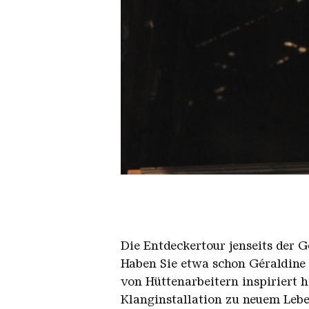
We All MAGALI HELENE VOGEL 
Copyright: Rémy Markowitsch
Die Entdeckertour jenseits der 
Haben Sie etwa schon Géraldine T
von Hüttenarbeitern inspiriert
Klanginstallation zu neuem Lebe