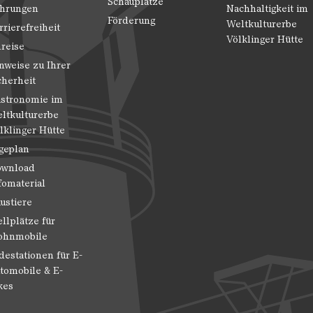
Schauplätze
hrungen
Nachhaltigkeit im
Förderung
Weltkulturerbe
rrierefreiheit
Völklinger Hütte
reise
nweise zu Ihrer
cherheit
stronomie im
ltkulturerbe
lklinger Hütte
geplan
wnload
fomaterial
ustiere
ellplätze für
hnmobile
destationen für E-
tomobile & E-
kes