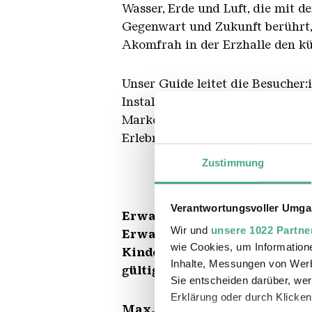
Wasser, Erde und Luft, die mit 
Gegenwart und Zukunft berührt,
Akomfrah in der Erzhalle den k
Unser Guide leitet die Besuche
Installationen von Christian Bo
Markowitsch, die Schlüsseltheme
Erlebnis verdichtet, lädt in der
Zustimmung
Verantwortungsvoller Umgan
Erwachsene | Mo
Wir und
unsere 1022 Partne
Erwachsene | an Wochenenden
wie Cookies, um Information
Kinder und Jugendliche 
Inhalte, Messungen von Werb
gültig ab 1. Oktober 2024
Sie entscheiden darüber, wer
Erklärung oder durch Klicken
Max. 30 Personen.