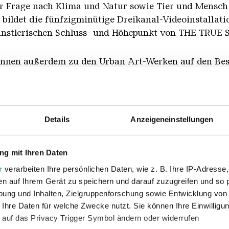
der Frage nach Klima und Natur sowie Tier und Mensc
 bildet die fünfzigminütige Dreikanal-Videoinstal
ünstlerischen Schluss- und Höhepunkt von THE TRUE
r:innen außerdem zu den Urban Art-Werken auf den Be
ltanski. Die Multimedia-Installation WE ALL (Except 
n sowie signifikante Orte aus der Geschichte der Völ
 historischen Hängewagenwerkstatt zum Verweilen ein.
Details
Anzeigeneinstellungen
g mit Ihren Daten
ntag - Freitag 3 €
r
verarbeiten Ihre persönlichen Daten, wie z. B. Ihre IP-Adresse,
 und gesetzlichen Feiertagen 5 €
en auf Ihrem Gerät zu speichern und darauf zuzugreifen und so 
bis einschl. 18 Jahre Teilnahme frei
ung und Inhalten, Zielgruppenforschung sowie Entwicklung von
 Ihre Daten für welche Zwecke nutzt. Sie können Ihre Einwilligun
 auf das Privacy Trigger Symbol ändern oder widerrufen