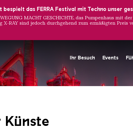
ust bespielt das FERRA Festival mit Techno unser ge
 BEWEGUNG MACHT GESCHICHTE, das Pumpenhaus mit der S
ng X-RAY sind jedoch durchgehend zum ermäßigten Preis vo
Ihr Besuch
Events
Fü
Hochofengruppe in Rot
Copyright: Weltkulturerbe 
r Künste