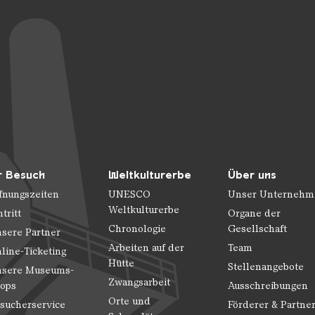
r Besuch
Weltkulturerbe
Über uns
fnungszeiten
UNESCO
Unser Unternehm
Weltkulturerbe
ntritt
Organe der
Chronologie
Gesellschaft
sere Partner
Arbeiten auf der
Team
line-Ticketing
Hütte
Stellenangebote
sere Museums-
Zwangsarbeit
ops
Ausschreibungen
Orte und
sucherservice
Förderer & Partne