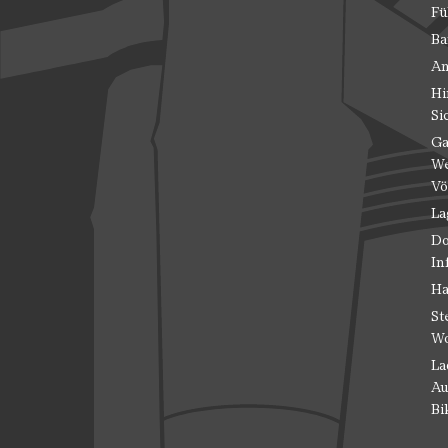
Fü
Ba
An
Hi
Si
Ga
We
Vö
La
Do
In
Ha
St
Wo
La
Au
Bi