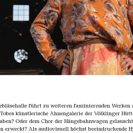
01 2000
Gebläsehalle führt zu weiteren faszinierenden Werk
obes künstlerische Ahnengalerie der Völklinger Hütte
 haben? Oder dem Chor der Hängebahnwagen gelauscht,
n erweckt? Als audiovisuell höchst beeindruckende H