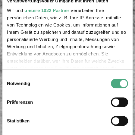
Verantwortungsvoller Umgang mit Ihren Daten
Wir und
unsere 1022 Partner
verarbeiten Ihre
persönlichen Daten, wie z. B. Ihre IP-Adresse, mithilfe
von Technologien wie Cookies, um Informationen auf
Ihrem Gerät zu speichern und darauf zuzugreifen und so
personalisierte Werbung und Inhalte, Messungen von
Werbung und Inhalten, Zielgruppenforschung sowie
Entwicklung von Angeboten zu ermöglichen. Sie
entscheiden darüber, wer Ihre Daten für welche Zwecke
nutzt. Sie können Ihre Einwilligung jederzeit über die
Cookie-Erklärung oder durch Klicken auf das Privacy
Einwilligungsauswahl
Trigger Symbol ändern oder widerrufen
Notwendig
Wenn Sie es erlauben, würden wir auch gerne:
Präferenzen
Informationen über Ihre geografische Lage erfassen,
welche bis auf einige Meter genau sein können
Ihr Gerät durch aktives Scannen nach bestimmten
Statistiken
Merkmalen (Fingerprinting) identifizieren