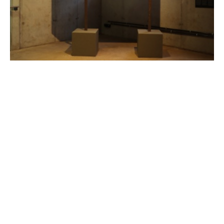
Lor-K: Images de marques, 2024
Raumansicht, Detail
© Leo Scheidt / Weltkulturerbe Völklinger Hütte