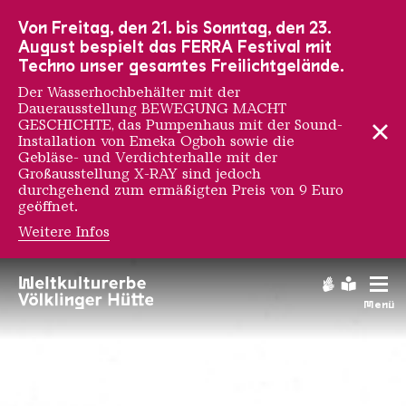
Zur Hauptnavigation
Zur Suche
Zum Inhalt
Zur Fußnavigation
Von Freitag, den 21. bis Sonntag, den 23.
August bespielt das FERRA Festival mit
Techno unser gesamtes Freilichtgelände.
Der Wasserhochbehälter mit der
Dauerausstellung BEWEGUNG MACHT
GESCHICHTE, das Pumpenhaus mit der Sound-
Installation von Emeka Ogboh sowie die
Gebläse- und Verdichterhalle mit der
Großausstellung X-RAY sind jedoch
durchgehend zum ermäßigten Preis von 9 Euro
geöffnet.
Weitere Infos
Hüttenkino
Gebärdens
Leichte
Menü