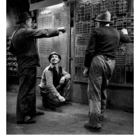
Führungen, die von Montag bis Freitag um 11.30
Uhr sowie am Wochenende und an Feiertagen
um 11.30 und 15 Uhr beginnen.
Die Werke der URBAN ART BIENNALE und aus
THE TRUE SIZE OF AFRICA sind Bestandteil der
Spaziergänge auf dem Parcours der Künste, die
im Oktober an jedem Sonntag starten.
Unter www.voelklinger-huette.org können
Plätze vorab gebucht werden.