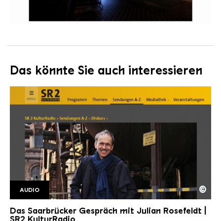
Das könnte Sie auch interessieren
©
AUDIO
SR2 Kulturradio SaarbrGespr2
Copyright: Saarländischer Rundfunk
Das Saarbrücker Gespräch mit Julian Rosefeldt |
SR2 KulturRadio