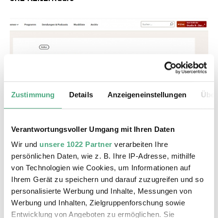
Zustimmung
Details
Anzeigeneinstellungen
Über
©
AUDIO
DLF Kultur JR
Copyright: DLF Kultur
Verantwortungsvoller Umgang mit Ihren Daten
Werkschau zu Julian Rosefeldt | Deutschlandfunk
Wir und
unsere 1022 Partner
verarbeiten Ihre
Kultur
persönlichen Daten, wie z. B. Ihre IP-Adresse, mithilfe
von Technologien wie Cookies, um Informationen auf
Ihrem Gerät zu speichern und darauf zuzugreifen und so
personalisierte Werbung und Inhalte, Messungen von
Werbung und Inhalten, Zielgruppenforschung sowie
Entwicklung von Angeboten zu ermöglichen. Sie