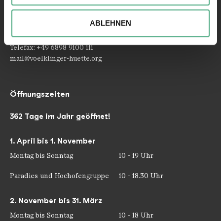
Ihrer Verwendung unserer Website an unsere Partner für
Rathausstraße 75 – 79
66333 Völklingen
soziale Medien, Werbung und Analysen weiter. Unsere
ABLEHNEN
Partner führen diese Informationen möglicherweise mit
Telefon: +49 6898 9100 100
weiteren Daten zusammen, die Sie ihnen bereitgestellt
Telefax: +49 6898 9100 111
haben oder die sie im Rahmen Ihrer Nutzung der Dienste
mail@voelklinger-huette.org
gesammelt haben.
Öffnungszeiten
362 Tage im Jahr geöffnet!
1. April bis 1. November
Montag bis Sonntag
10 - 19 Uhr
Paradies und Hochofengruppe
10 - 18.30 Uhr
2. November bis 31. März
Montag bis Sonntag
10 - 18 Uhr