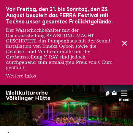
Zur Hauptnavigation
Zur Suche
Zum Inhalt
Zur Fußnavigation
Von Freitag, den 21. bis Sonntag, den 23.
August bespielt das FERRA Festival mit
Techno unser gesamtes Freilichtgelände.
Der Wasserhochbehälter mit der
Dauerausstellung BEWEGUNG MACHT
GESCHICHTE, das Pumpenhaus mit der Sound-
Installation von Emeka Ogboh sowie die
Gebläse- und Verdichterhalle mit der
Großausstellung X-RAY sind jedoch
durchgehend zum ermäßigten Preis von 9 Euro
geöffnet.
Weitere Infos
Gebärdens
Leichte
Menü
Saarländischen Staatsorche