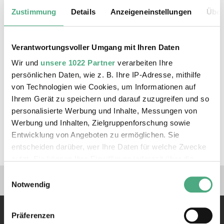
Zustimmung
Details
Anzeigeneinstellungen
Über
Verantwortungsvoller Umgang mit Ihren Daten
Wir und
unsere 1022 Partner
verarbeiten Ihre
persönlichen Daten, wie z. B. Ihre IP-Adresse, mithilfe
von Technologien wie Cookies, um Informationen auf
Ihrem Gerät zu speichern und darauf zuzugreifen und so
personalisierte Werbung und Inhalte, Messungen von
©
VIDEO
Goebbels 862 AB
Copyright: Saarlandischer Rundfunk
Werbung und Inhalten, Zielgruppenforschung sowie
Heiner Goebbels. 862 - Eine Orakelmaschine |
Entwicklung von Angeboten zu ermöglichen. Sie
aktueller bericht
entscheiden darüber, wer Ihre Daten für welche Zwecke
nutzt. Sie können Ihre Einwilligung jederzeit über die
Cookie-Erklärung oder durch Klicken auf das Privacy
Verlinkungen zu unseren 
Einwilligungsauswahl
Trigger Symbol ändern oder widerrufen
Notwendig
Wenn Sie es erlauben, würden wir auch gerne:
Präferenzen
Informationen über Ihre geografische Lage erfassen,