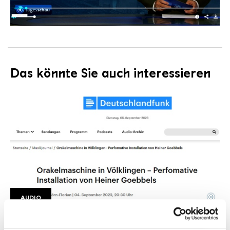
Das könnte Sie auch interessieren
©
AUDIO
Deutschlandfunk Heiner Goebbels
Copyright: Deutschlandfunk
Heiner Goebbels. 862 Eine Orakelmaschine