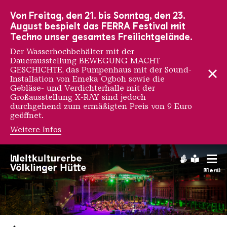
Zur Hauptnavigation
Zur Suche
Zum Inhalt
Zur Fußnavigation
Von Freitag, den 21. bis Sonntag, den 23.
August bespielt das FERRA Festival mit
Techno unser gesamtes Freilichtgelände.
Der Wasserhochbehälter mit der
Dauerausstellung BEWEGUNG MACHT
GESCHICHTE, das Pumpenhaus mit der Sound-
Installation von Emeka Ogboh sowie die
Gebläse- und Verdichterhalle mit der
Großausstellung X-RAY sind jedoch
durchgehend zum ermäßigten Preis von 9 Euro
geöffnet.
Weitere Infos
Gebärdens
Leichte
Menü
Saarländischen Staatsorche