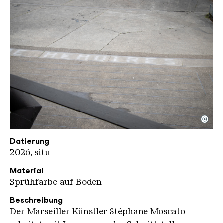
©
UAB Werke STEPHANE MOSCATO 1
Copyright: Weltkulturerbe Völklinger Hütte / Celin
Datierung
2026, situ
Material
Sprühfarbe auf Boden
Beschreibung
Der Marseiller Künstler Stéphane Moscato