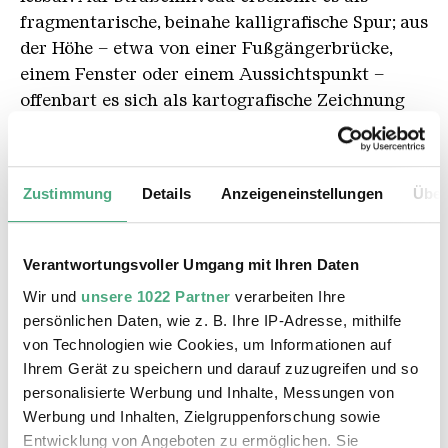
fragmentarische, beinahe kalligrafische Spur; aus
der Höhe – etwa von einer Fußgängerbrücke,
einem Fenster oder einem Aussichtspunkt –
offenbart es sich als kartografische Zeichnung
und poetischer Widerhall. Die Arbeit ist ihrem
Wesen nach ephemer; die Linien verschwinden
durch Verkehr und Witterung. Nach über einem
Zustimmung
Details
Anzeigeneinstellungen
Über
Monat sind die gesprühten Wörter
verschwunden, festgehalten in Fotos und Videos.
Verantwortungsvoller Umgang mit Ihren Daten
Wir und
unsere 1022 Partner
verarbeiten Ihre
persönlichen Daten, wie z. B. Ihre IP-Adresse, mithilfe
Les mains d'or
von Technologien wie Cookies, um Informationen auf
Ihrem Gerät zu speichern und darauf zuzugreifen und so
personalisierte Werbung und Inhalte, Messungen von
Werbung und Inhalten, Zielgruppenforschung sowie
Entwicklung von Angeboten zu ermöglichen. Sie