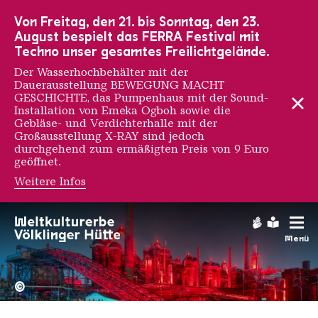
Zur Hauptnavigation
Zur Suche
Zum Inhalt
Zur Fußnavigation
Von Freitag, den 21. bis Sonntag, den 23.
August bespielt das FERRA Festival mit
Techno unser gesamtes Freilichtgelände.
Der Wasserhochbehälter mit der
Dauerausstellung BEWEGUNG MACHT
GESCHICHTE, das Pumpenhaus mit der Sound-
Installation von Emeka Ogboh sowie die
Gebläse- und Verdichterhalle mit der
Großausstellung X-RAY sind jedoch
durchgehend zum ermäßigten Preis von 9 Euro
geöffnet.
Weitere Infos
Stephane Moscato
Gebärdens
Leichte
Menü
Hochofengruppe in Rot
Copyright: Weltkulturerbe 
©