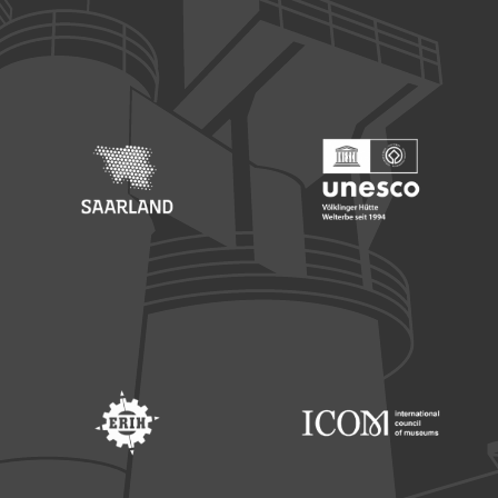
Footer: Europäischer Fonds für nationale Entwicklung
Footer: Die Beauftragte der Bu
Footer: Saarland
Footer: Unesco Welterbe