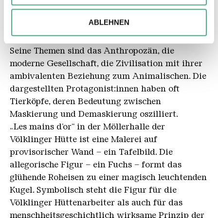
Ihrer Verwendung unserer Website an unsere Partner für
Wechselspiel zwischen Pochoir, also Schablonen-
soziale Medien, Werbung und Analysen weiter. Unsere
ABLEHNEN
Graffiti, und Décollage, dem Auffinden, Abreißen
Partner führen diese Informationen möglicherweise mit
und Neukombinieren von Plakatassemblagen.
weiteren Daten zusammen, die Sie ihnen bereitgestellt
Seine Themen sind das Anthropozän, die
haben oder die sie im Rahmen Ihrer Nutzung der Dienste
gesammelt haben.
moderne Gesellschaft, die Zivilisation mit ihrer
ambivalenten Beziehung zum Animalischen. Die
dargestellten Protagonist:innen haben oft
Tierköpfe, deren Bedeutung zwischen
Maskierung und Demaskierung oszilliert.
„Les mains d’or“ in der Möllerhalle der
Völklinger Hütte ist eine Malerei auf
provisorischer Wand – ein Tafelbild. Die
allegorische Figur – ein Fuchs – formt das
glühende Roheisen zu einer magisch leuchtenden
Kugel. Symbolisch steht die Figur für die
Völklinger Hüttenarbeiter als auch für das
menschheitsgeschichtlich wirksame Prinzip der