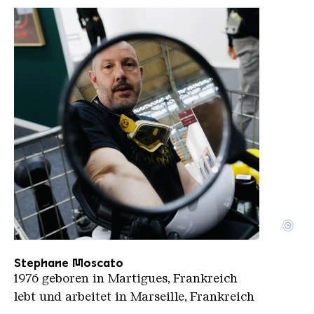
©
Stéphane Moscato
Copyright: © Nico Gicquel
Stephane Moscato
1976 geboren in Martigues, Frankreich
lebt und arbeitet in Marseille, Frankreich