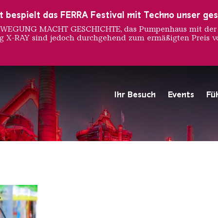
ust bespielt das FERRA Festival mit Techno unser ge
 BEWEGUNG MACHT GESCHICHTE, das Pumpenhaus mit der S
ng X-RAY sind jedoch durchgehend zum ermäßigten Preis vo
Ihr Besuch
Events
Fü
Hochofengruppe in Rot
Copyright: Weltkulturerbe 