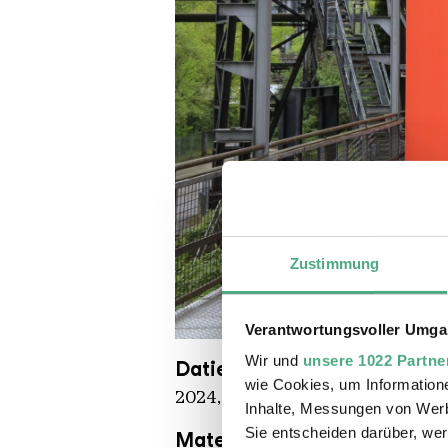
Zustimmung
Verantwortungsvoller Umgan
OX KHV kompr
Copyright: Karl Heinrich Veith
Wir und
unsere 1022 Partne
Datierung
wie Cookies, um Information
2024, in situ
Inhalte, Messungen von Werb
Sie entscheiden darüber, wer
Material