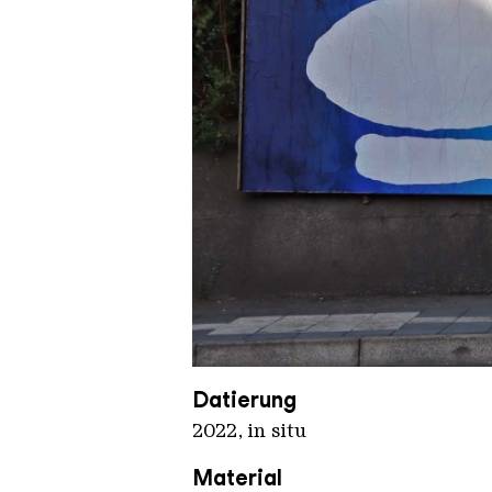
OX 4
Copyright: Weltkulturerbe Völkl
Datierung
2022, in situ
Material