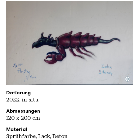
©
Codex Urbanus Globus Unterf
Copyright: Weltkulturerbe Völklinger Hütte / Karl 
Datierung
2022, in situ
Abmessungen
120 x 200 cm
Material
Sprühfarbe, Lack, Beton