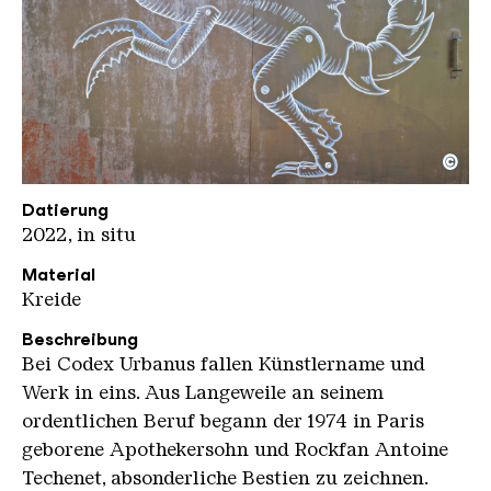
©
Codex Urbanus Fig 574 II
Copyright: Weltkulturerbe Völklinger Hütte / Karl 
Datierung
2022, in situ
Material
Kreide
Beschreibung
Bei Codex Urbanus fallen Künstlername und
Werk in eins. Aus Langeweile an seinem
ordentlichen Beruf begann der 1974 in Paris
geborene Apothekersohn und Rockfan Antoine
Techenet, absonderliche Bestien zu zeichnen.