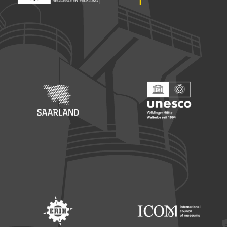
Footer: Europäischer Fonds für nationale Entwicklung
Footer: Die Beauftragte der Bu
Footer: Saarland
Footer: Unesco Welterbe