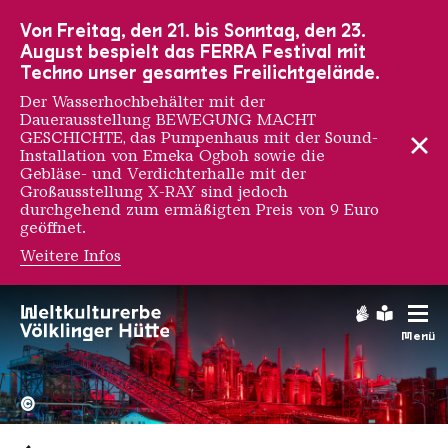
Zur Hauptnavigation
Zur Suche
Zum Inhalt
Zur Fußnavigation
Von Freitag, den 21. bis Sonntag, den 23.
August bespielt das FERRA Festival mit
Techno unser gesamtes Freilichtgelände.
Der Wasserhochbehälter mit der
Dauerausstellung BEWEGUNG MACHT
GESCHICHTE, das Pumpenhaus mit der Sound-
Installation von Emeka Ogboh sowie die
Gebläse- und Verdichterhalle mit der
Großausstellung X-RAY sind jedoch
durchgehend zum ermäßigten Preis von 9 Euro
geöffnet.
Weitere Infos
Codex Urbanus
Gebärdens
Leichte
Menü
Hochofengruppe in Rot
Copyright: Weltkulturerbe 
©