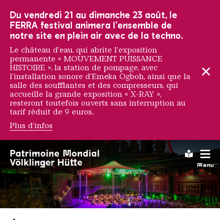
Vers la navigation principale
Vers la recherche
Aller au contenu
Vers la navigation en bas de page
Du vendredi 21 au dimanche 23 août, le
FERRA festival animera l'ensemble de
notre site en plein air avec de la techno.
Le château d'eau, qui abrite l'exposition
permanente « MOUVEMENT PUISSANCE
HISTOIRE », la station de pompage, avec
l'installation sonore d'Emeka Ogboh, ainsi que la
salle des soufflantes et des compresseurs, qui
accueille la grande exposition « X-RAY »,
resteront toutefois ouverts sans interruption au
tarif réduit de 9 euros.
Plus d'infos
Leichte
Menu
Saarländischen Staatsorche