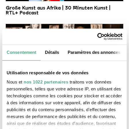
Große Kunst aus Afrika RTL+ 30 min kunst
Copyright: Jens Trocha |RTL+
Große Kunst aus Afrika | 30 Minuten Kunst |
RTL+ Podcast
Consentement
Détails
Paramètres des annonces
Utilisation responsable de vos données
Nous et
nos 1022 partenaires
traitons vos données
VIDEO
personnelles, telles que votre adresse IP, en utilisant des
3sat Kulturzeit beschnitten 2000px
technologies comme les cookies pour stocker et accéder
3sat Kulturzeit
à des informations sur votre appareil, afin de diffuser des
publicités et du contenu personnalisés, d'effectuer des
mesures de performance des publicités et du contenu,
ainsi que de réaliser des études d’audience, favorisant