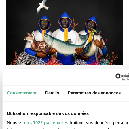
Dans sa série la plus récente,
Allegoria
de 2021,
Diop se tourne vers le futur, affrontant la crise
Consentement
Détails
Paramètres des annonces
climatique et ses conséquences pour l’Afrique et
pour la planète.
Utilisation responsable de vos données
Nous et
nos 1022 partenaires
traitons vos données personn