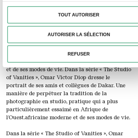
moment à partir de la déclaration sur les cookies.
Omar Victor vit à Dakar, au Sénégal.
TOUT AUTORISER
Nous pouvons utiliser des cookies pour personnaliser le con
Photographe d’art et de mode, il est l’auteur
et les annonces, pour offrir des fonctionnalités spéciales et 
d’une œuvre d’art totale où interagissent
AUTORISER LA SÉLECTION
analyser le trafic sur notre site web. Nous pouvons égaleme
d’autres formes d’expression comme la création
partager des informations sur votre utilisation de notre site a
de costumes, le stylisme et l’écriture créative. La
nos partenaires de médias sociaux, de publicité et d'analyse
photographie est pour lui le moyen de capter
REFUSER
partenaires peuvent combiner ces informations avec d'autre
toute la diversité de la société africaine moderne
données que vous leur avez fournies ou qu'ils ont collectées
et de ses modes de vie. Dans la série « The Studio
le cadre de votre utilisation des services.
of Vanities », Omar Victor Diop dresse le
portrait de ses amis et collègues de Dakar. Une
manière de perpétuer la tradition de la
photographie en studio, pratique qui a plus
particulièrement essaimé en Afrique de
l’Ouest.africaine moderne et de ses modes de vie.
Dans la série « The Studio of Vanities », Omar