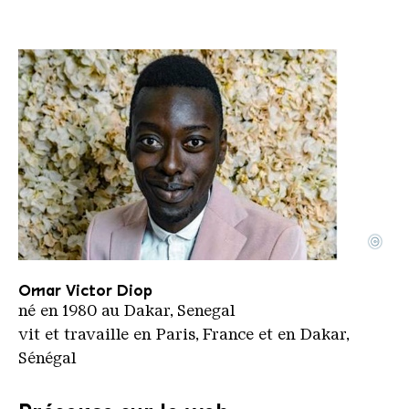
©
Omar Victor Diop
Copyright: Omar Victor Diop
Omar Victor Diop
né en 1980 au Dakar, Senegal
vit et travaille en Paris, France et en Dakar,
Sénégal