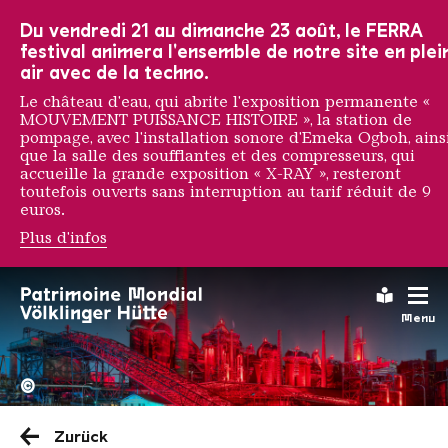
Vers la navigation principale
Vers la recherche
Aller au contenu
Vers la navigation en bas de page
Du vendredi 21 au dimanche 23 août, le FERRA
festival animera l'ensemble de notre site en plei
air avec de la techno.
Le château d'eau, qui abrite l'exposition permanente «
MOUVEMENT PUISSANCE HISTOIRE », la station de
pompage, avec l'installation sonore d'Emeka Ogboh, ains
que la salle des soufflantes et des compresseurs, qui
accueille la grande exposition « X-RAY », resteront
toutefois ouverts sans interruption au tarif réduit de 9
euros.
Plus d'infos
Omar Victor Diop
Leichte
Menu
La Völklinger Hütte plongé
Copyright: Weltkulturerbe 
©
Zurück