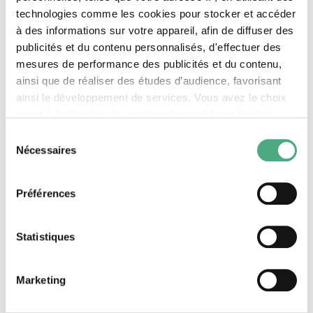
2022, in situ
technologies comme les cookies pour stocker et accéder
à des informations sur votre appareil, afin de diffuser des
Dimensions
publicités et du contenu personnalisés, d'effectuer des
2,1 x 4 m
mesures de performance des publicités et du contenu,
Matériau
ainsi que de réaliser des études d’audience, favorisant
Peinture acrylique, verre
ainsi le développement de services. Vous avez le choix
quant à l'utilisation de vos données et à leurs finalités.
Vous pouvez modifier ou retirer votre consentement à
Sélection
tout moment en consultant la Déclaration relative aux
Nécessaires
du
Ohne Titel
cookies ou en cliquant sur l'icône de confidentialité.
consentement
Préférences
Si vous le permettez, nous aimerions également :
Collecter des informations sur votre localisation
géographique qui peuvent être précises à plusieurs
Statistiques
mètres près
Identifier votre appareil en l'analysant activement
Marketing
pour en relever les caractéristiques spécifiques
(empreintes digitales).