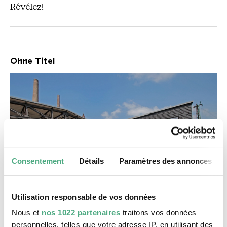
Révélez!
Ohne Titel
Consentement
Détails
Paramètres des annonces
Utilisation responsable de vos données
©
Lek u Sowat Erzhalle
Copyright: Weltkulturerbe Völklinger Hütte / Karl 
Nous et
nos 1022 partenaires
traitons vos données
Datation
personnelles, telles que votre adresse IP, en utilisant des