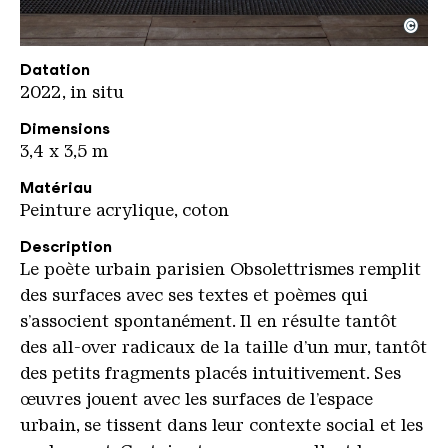
©
Obsolettrisme 2489
Copyright: Weltkulturerbe Völklinger Hütte / Karl 
Datation
2022, in situ
Dimensions
3,4 x 3,5 m
Matériau
Peinture acrylique, coton
Description
Le poète urbain parisien Obsolettrismes remplit
des surfaces avec ses textes et poèmes qui
s’associent spontanément. Il en résulte tantôt
des all-over radicaux de la taille d’un mur, tantôt
des petits fragments placés intuitivement. Ses
œuvres jouent avec les surfaces de l’espace
urbain, se tissent dans leur contexte social et les