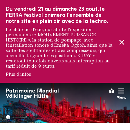
Vers la navigation principale
Vers la recherche
Aller au contenu
Vers la navigation en bas de page
Du vendredi 21 au dimanche 23 août, le
FERRA festival animera l'ensemble de
notre site en plein air avec de la techno.
Le château d'eau, qui abrite l'exposition
permanente « MOUVEMENT PUISSANCE
HISTOIRE », la station de pompage, avec
l'installation sonore d'Emeka Ogboh, ainsi que la
salle des soufflantes et des compresseurs, qui
accueille la grande exposition « X-RAY »,
resteront toutefois ouverts sans interruption au
tarif réduit de 9 euros.
Plus d'infos
Obsolettrisme
Leichte
Menu
La Völklinger Hütte plongé
Copyright: Weltkulturerbe 
©