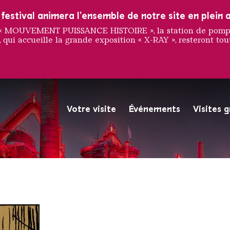
estival animera l'ensemble de notre site en plein a
e « MOUVEMENT PUISSANCE HISTOIRE », la station de pompag
 qui accueille la grande exposition « X-RAY », resteront tout
rder
Votre visite
Événements
Visites 
La Völklinger Hütte plongé
Copyright: Weltkulturerbe 