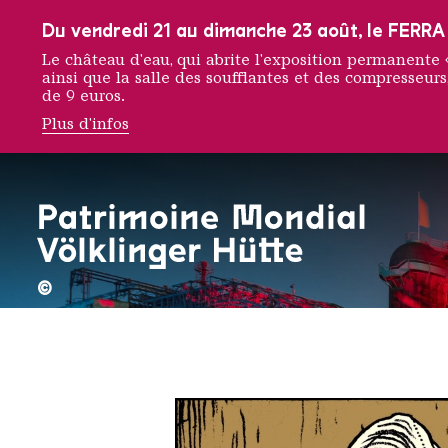
Vers la navigation principale
Vers la recherche
Aller au contenu
Vers la navigation en bas de page
Du vendredi 21 au dimanche 23 août, le FERRA f
Le château d'eau, qui abrite l'exposition permanent
ainsi que la salle des soufflantes et des compresseurs,
de 9 euros.
Plus d'infos
Jens Ha
©