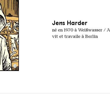
Jens Harder
né en 1970 à Weißwasser / 
vit et travaile à Berlin
©
2