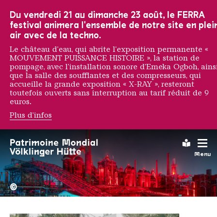
Vers la navigation principale
Vers la recherche
Aller au contenu
Vers la navigation en bas de page
Du vendredi 21 au dimanche 23 août, le FERRA
festival animera l'ensemble de notre site en plei
air avec de la techno.
Le château d'eau, qui abrite l'exposition permanente «
MOUVEMENT PUISSANCE HISTOIRE », la station de
pompage, avec l'installation sonore d'Emeka Ogboh, ains
que la salle des soufflantes et des compresseurs, qui
accueille la grande exposition « X-RAY », resteront
toutefois ouverts sans interruption au tarif réduit de 9
euros.
Plus d'infos
CATPC
Leichte
Menu
La Völklinger Hütte plongé
Copyright: Weltkulturerbe 
©