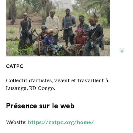
©
CATPC against White Cube background LR
Copyright: CATPC
CATPC
Collectif d'artistes, vivent et travaillent à
Lusanga, RD Congo.
Présence sur le web
Website:
https://catpc.org/home/