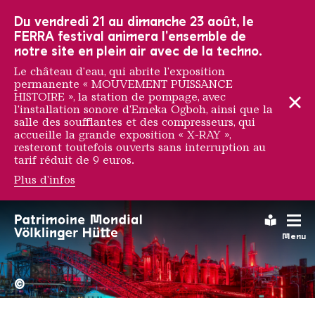
Vers la navigation principale
Vers la recherche
Aller au contenu
Vers la navigation en bas de page
Du vendredi 21 au dimanche 23 août, le
FERRA festival animera l'ensemble de
notre site en plein air avec de la techno.
Le château d'eau, qui abrite l'exposition
permanente « MOUVEMENT PUISSANCE
HISTOIRE », la station de pompage, avec
l'installation sonore d'Emeka Ogboh, ainsi que la
salle des soufflantes et des compresseurs, qui
accueille la grande exposition « X-RAY »,
resteront toutefois ouverts sans interruption au
tarif réduit de 9 euros.
Plus d'infos
Axel Void
Leichte
Menu
La Völklinger Hütte plongé
Copyright: Weltkulturerbe 
©