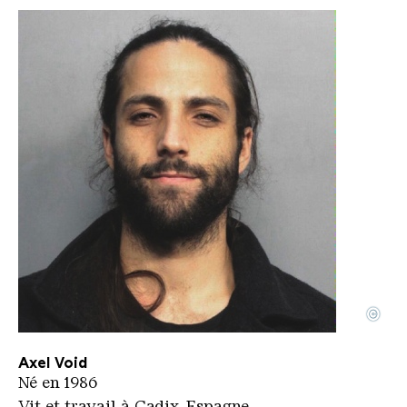
©
Axel Void
Copyright: Axel Void
Axel Void
Né en 1986
Vit et travail à Cadix, Espagne