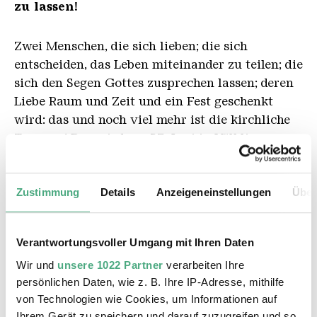
zu lassen!
Zwei Menschen, die sich lieben; die sich
entscheiden, das Leben miteinander zu teilen; die
sich den Segen Gottes zusprechen lassen; deren
Liebe Raum und Zeit und ein Fest geschenkt
wird: das und noch viel mehr ist die kirchliche
Trauung! Das wird am 27. Juni in Völklingen
ganz einfach möglich!
Zustimmung
Details
Anzeigeneinstellungen
Über
So funktioniert es:
Auf ein kurzes Gespräch
mit dem Pfarrer oder der Pfarrerin folgt ein
kleiner, aber feiner Traugottesdienst. Es ist noch
Verantwortungsvoller Umgang mit Ihren Daten
nicht entschieden, ob es Livemusik gibt oder ob
Wir und
unsere 1022 Partner
verarbeiten Ihre
Lieder aus einer Playlist ausgesucht werden
persönlichen Daten, wie z. B. Ihre IP-Adresse, mithilfe
können.
von Technologien wie Cookies, um Informationen auf
Eine vorherige Anmeldung ist möglich, aber
Ihrem Gerät zu speichern und darauf zuzugreifen und so