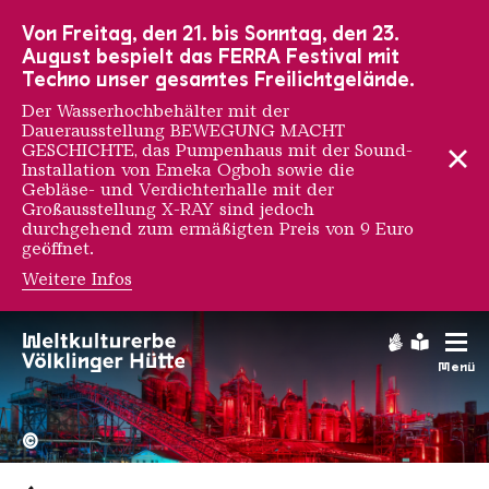
Zur Hauptnavigation
Zur Suche
Zum Inhalt
Zur Fußnavigation
Von Freitag, den 21. bis Sonntag, den 23.
August bespielt das FERRA Festival mit
Techno unser gesamtes Freilichtgelände.
Der Wasserhochbehälter mit der
Dauerausstellung BEWEGUNG MACHT
GESCHICHTE, das Pumpenhaus mit der Sound-
Installation von Emeka Ogboh sowie die
Gebläse- und Verdichterhalle mit der
Großausstellung X-RAY sind jedoch
durchgehend zum ermäßigten Preis von 9 Euro
geöffnet.
Weitere Infos
Gebärdens
Leichte
Menü
Hochofengruppe in Rot
Copyright: Weltkulturerbe 
©