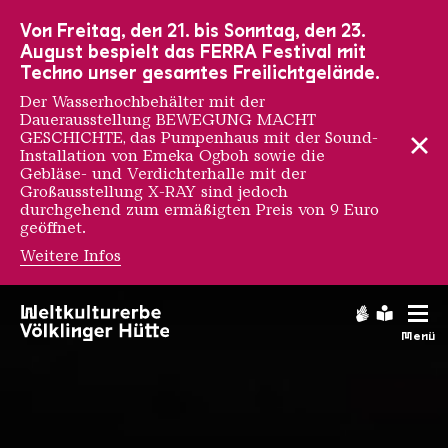
Zur Hauptnavigation
Zur Suche
Zum Inhalt
Zur Fußnavigation
Von Freitag, den 21. bis Sonntag, den 23.
August bespielt das FERRA Festival mit
Techno unser gesamtes Freilichtgelände.
Der Wasserhochbehälter mit der
Dauerausstellung BEWEGUNG MACHT
GESCHICHTE, das Pumpenhaus mit der Sound-
Installation von Emeka Ogboh sowie die
Gebläse- und Verdichterhalle mit der
Großausstellung X-RAY sind jedoch
durchgehend zum ermäßigten Preis von 9 Euro
geöffnet.
Weitere Infos
OPENING NIGHT - 20.6.
Gebärdens
Leichte
Menü