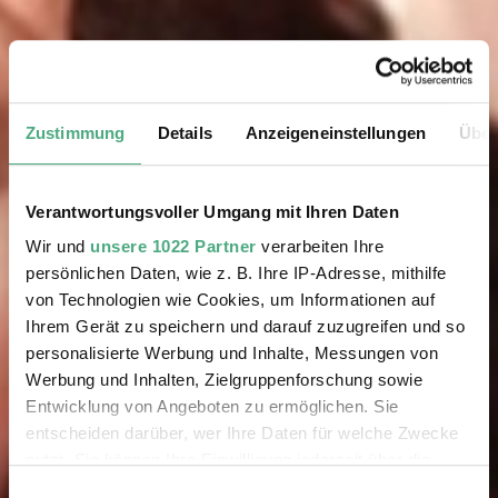
Zustimmung
Details
Anzeigeneinstellungen
Über
Verantwortungsvoller Umgang mit Ihren Daten
Wir und
unsere 1022 Partner
verarbeiten Ihre
persönlichen Daten, wie z. B. Ihre IP-Adresse, mithilfe
von Technologien wie Cookies, um Informationen auf
Ihrem Gerät zu speichern und darauf zuzugreifen und so
personalisierte Werbung und Inhalte, Messungen von
Werbung und Inhalten, Zielgruppenforschung sowie
Entwicklung von Angeboten zu ermöglichen. Sie
entscheiden darüber, wer Ihre Daten für welche Zwecke
nutzt. Sie können Ihre Einwilligung jederzeit über die
Cookie-Erklärung oder durch Klicken auf das Privacy
Einwilligungsauswahl