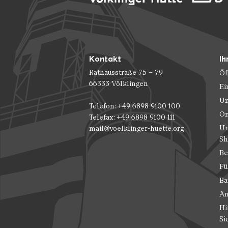
Kontakt
Ih
Rathausstraße 75 – 79
Öf
66333 Völklingen
Ei
Un
Telefon: +49 6898 9100 100
On
Telefax: +49 6898 9100 111
Un
mail@voelklinger-huette.org
Sh
Be
Fü
Ba
An
Hi
Si