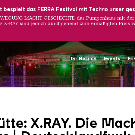
ust bespielt das FERRA Festival mit Techno unser ge
 BEWEGUNG MACHT GESCHICHTE, das Pumpenhaus mit der S
ng X-RAY sind jedoch durchgehend zum ermäßigten Preis vo
Ihr Besuch
Events
Fü
Saarländischen Staatsorche
ütte: X.RAY. Die Mac