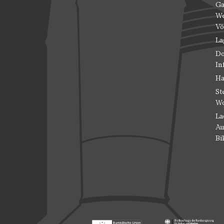
Ga
We
Vö
La
Do
In
Ha
St
Wo
La
Au
Bi