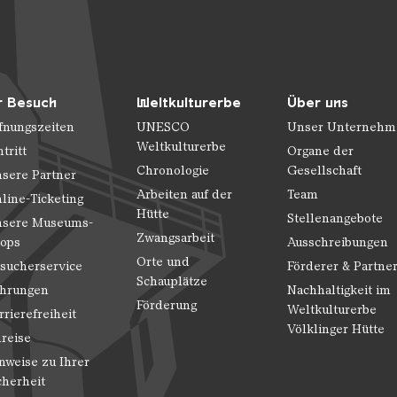
r Besuch
Weltkulturerbe
Über uns
fnungszeiten
UNESCO
Unser Unternehm
Weltkulturerbe
ntritt
Organe der
Chronologie
Gesellschaft
sere Partner
Arbeiten auf der
Team
line-Ticketing
Hütte
Stellenangebote
sere Museums-
Zwangsarbeit
ops
Ausschreibungen
Orte und
sucherservice
Förderer & Partne
Schauplätze
hrungen
Nachhaltigkeit im
Förderung
Weltkulturerbe
rrierefreiheit
Völklinger Hütte
reise
nweise zu Ihrer
cherheit