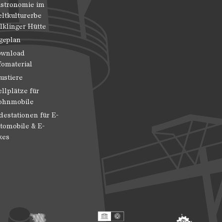
stronomie im
ltkulturerbe
lklinger Hütte
geplan
wnload
fomaterial
ustiere
ellplätze für
hnmobile
destationen für E-
tomobile & E-
kes