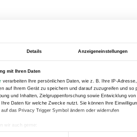
ie auch interessiere
Details
Anzeigeneinstellungen
g mit Ihren Daten
r
verarbeiten Ihre persönlichen Daten, wie z. B. Ihre IP-Adresse,
en auf Ihrem Gerät zu speichern und darauf zuzugreifen und so 
ung und Inhalten, Zielgruppenforschung sowie Entwicklung von
VIDEO
VI
 Ihre Daten für welche Zwecke nutzt. Sie können Ihre Einwilligun
La Boite de M.Alice
ZDF 
Copy
 auf das Privacy Trigger Symbol ändern oder widerrufen
Völklinger Hütte: L'art
X-R
 X-
passé au Rayon-X |
Rön
n wir auch gerne:
Moselle TV
Mi
geografische Lage erfassen, welche bis auf einige Meter genau 