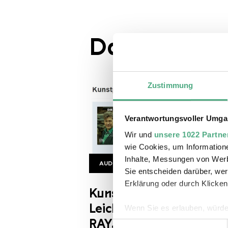
Das könnte S
Zustimmung
Verantwortungsvoller Umgan
Wir und
unsere 1022 Partne
wie Cookies, um Information
Inhalte, Messungen von Werb
AUDIO
Sie entscheiden darüber, wer
Kunstpodcast
Erklärung oder durch Klicken
Kunstpodcast Die
Leichtigkeit der Kunst |
Wenn Sie es erlauben, würde
RAY. Die Macht des
Informationen über Ihre 
Einwilligungsauswahl