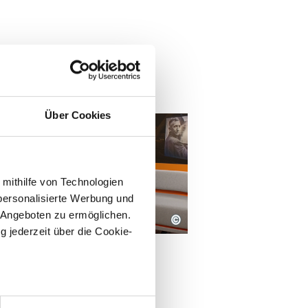
n
Über Cookies
 mithilfe von Technologien
personalisierte Werbung und
 Angeboten zu ermöglichen.
©
DEO
g jederzeit über die Cookie-
MIttagsmagazin 21.11.2025
right: ZDF
AY. Die Macht des
tgenblicks | ZDF
ttagsmagazin
sein können