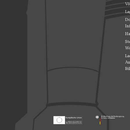
Vö
La
Do
In
Ha
St
Wo
La
Au
Bi