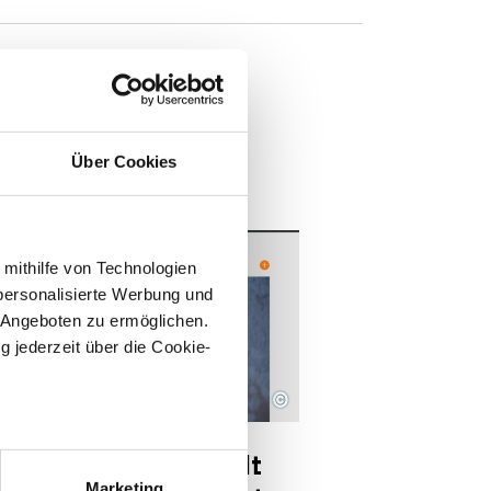
n
Über Cookies
 mithilfe von Technologien
personalisierte Werbung und
 Angeboten zu ermöglichen.
g jederzeit über die Cookie-
©
DEO
 HJ28 04
right: ZDF | heute journal
sein können
schaften an die Welt
ren
Marketing