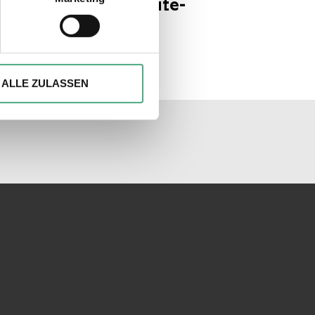
 Urban Art | zdf heute-
hre Präferenzen im
Abschnitt
rnal
ionen anbieten zu können und
Ihrer Verwendung unserer
ALLE ZULASSEN
 führen diese Informationen
ie im Rahmen Ihrer Nutzung
unseren Socialmedia