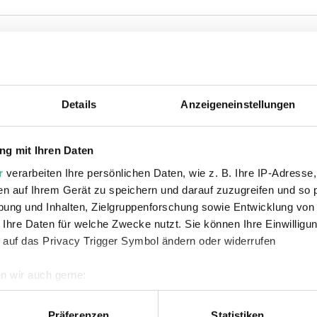
ie auch interessiere
Details
Anzeigeneinstellungen
g mit Ihren Daten
r
verarbeiten Ihre persönlichen Daten, wie z. B. Ihre IP-Adresse,
en auf Ihrem Gerät zu speichern und darauf zuzugreifen und so 
ung und Inhalten, Zielgruppenforschung sowie Entwicklung von
 Ihre Daten für welche Zwecke nutzt. Sie können Ihre Einwilligun
 auf das Privacy Trigger Symbol ändern oder widerrufen
©
©
VIDEO
VI
SWR Kultur
Copyright: SWR
ZDF
Copy
n wir auch gerne:
geografische Lage erfassen, welche bis auf einige Meter genau 
n
Die Biennale Völklingen |
Bot
Scannen nach bestimmten Merkmalen (Fingerprinting) identifizie
Präferenzen
Statistiken