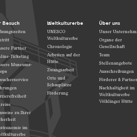
r Besuch
Weltkulturerbe
Über uns
fnungszeiten
UNESCO
Unser Unternehm
Weltkulturerbe
ntritt
Organe der
Chronologie
Gesellschaft
sere Partner
Arbeiten auf der
Team
line-Ticketing
Hütte
Stellenangebote
sere Museums-
Zwangsarbeit
ops
Ausschreibungen
Orte und
sucherservice
Förderer & Partne
Schauplätze
hrungen
Nachhaltigkeit im
Förderung
Weltkulturerbe
rrierefreiheit
Völklinger Hütte
reise
nweise zu Ihrer
cherheit
stronomie im
ltkulturerbe