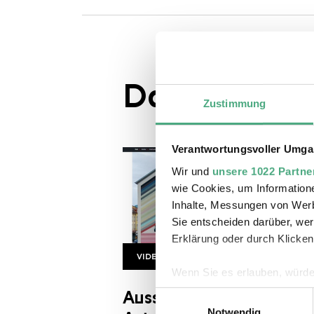
Das könnte S
Zustimmung
Verantwortungsvoller Umgan
Wir und
unsere 1022 Partne
wie Cookies, um Information
Inhalte, Messungen von Werb
Sie entscheiden darüber, wer
Erklärung oder durch Klicken
VIDEO
UAB 3 Sat
Copyright: 3 sat
Wenn Sie es erlauben, würde
Informationen über Ihre 
Ausstellungstipp: Urba
Einwilligungsauswahl
Ihr Gerät durch aktives 
Notwendig