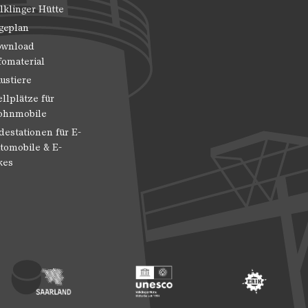
lklinger Hütte
geplan
wnload
fomaterial
ustiere
ellplätze für
hnmobile
destationen für E-
tomobile & E-
kes