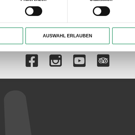
at
SWR Kultur
mit
ie Ihre persönlichen Daten verarbeitet werden, und legen Sie I
jou
, um Inhalte und Anzeigen zu personalisieren, besondere Funkt
ite zu analysieren. Außerdem geben wir ggfs. Informationen zu 
AUSWAHL ERLAUBEN
r soziale Medien, Werbung und Analysen weiter. Unsere Partner
 Daten zusammen, die Sie ihnen bereitgestellt haben oder die s
Verlinkungen zu 
n.