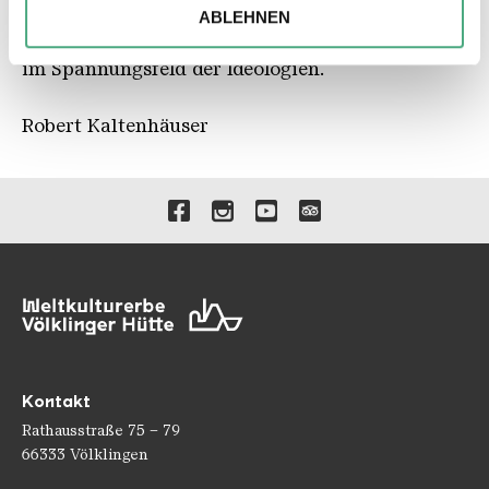
soziale Medien, Werbung und Analysen weiter. Unsere
Schreibmaterial und ihrem Künstlerfreund S213
ABLEHNEN
Partner führen diese Informationen möglicherweise mit
als drittem Mann, inszenieren sie ein Mahnmal
weiteren Daten zusammen, die Sie ihnen bereitgestellt
im Spannungsfeld der Ideologien.
haben oder die sie im Rahmen Ihrer Nutzung der Dienste
gesammelt haben.
Robert Kaltenhäuser
Verlinkungen zu unseren 
Kontakt
Rathausstraße 75 – 79
66333 Völklingen