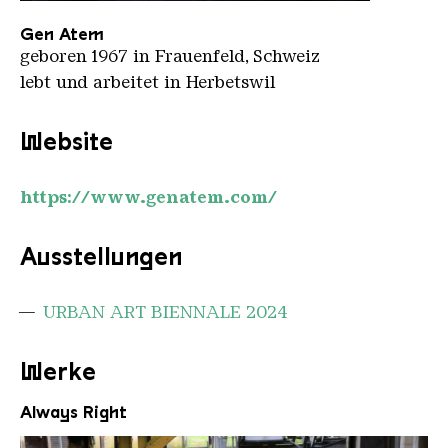
Gen Atem
Copyright: Gen Atem
Gen Atem
geboren 1967 in Frauenfeld, Schweiz
lebt und arbeitet in Herbetswil
Website
https://www.genatem.com/
Ausstellungen
URBAN ART BIENNALE 2024
Werke
Always Right