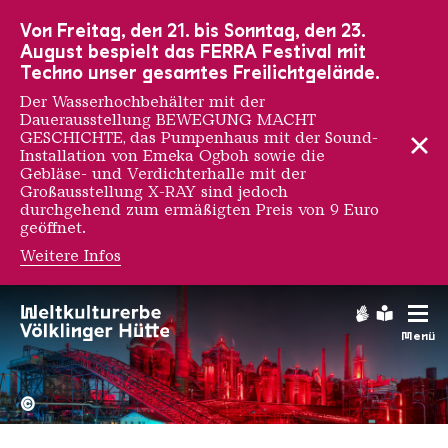
Zur Hauptnavigation
Zur Suche
Zum Inhalt
Zur Fußnavigation
Von Freitag, den 21. bis Sonntag, den 23.
August bespielt das FERRA Festival mit
Techno unser gesamtes Freilichtgelände.
Der Wasserhochbehälter mit der
Dauerausstellung BEWEGUNG MACHT
GESCHICHTE, das Pumpenhaus mit der Sound-
Installation von Emeka Ogboh sowie die
Gebläse- und Verdichterhalle mit der
Großausstellung X-RAY sind jedoch
durchgehend zum ermäßigten Preis von 9 Euro
geöffnet.
Weitere Infos
Gen Atem
Gebärdens
Leichte
Menü
Hochofengruppe in Rot
Copyright: Weltkulturerbe 
©