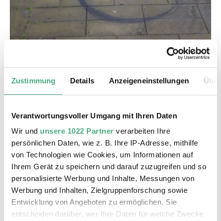
©
Gen Atem KHV kompr
Copyright: Karl Heinrich Veith
Zustimmung
Details
Anzeigeneinstellungen
Über
Datierung
2024, in situ
Beschreibung
Verantwortungsvoller Umgang mit Ihren Daten
Das Schweizer Künstlerduo Gen Atem und
Wir und
unsere 1022 Partner
verarbeiten Ihre
Miriam Bossard überführt Impulse aus der
persönlichen Daten, wie z. B. Ihre IP-Adresse, mithilfe
Urban Art in genreübergreifende Experimente.
von Technologien wie Cookies, um Informationen auf
Gen Atems Anfänge liegen im politischen
Ihrem Gerät zu speichern und darauf zuzugreifen und so
Protestgraffiti, er entdeckte die Hip-Hop-Kultur,
personalisierte Werbung und Inhalte, Messungen von
begann mit Breakdance und trat als DJ in
Werbung und Inhalten, Zielgruppenforschung sowie
Entwicklung von Angeboten zu ermöglichen. Sie
Erscheinung. Unter dem Pseudonym Genius
entscheiden darüber, wer Ihre Daten für welche Zwecke
gehörte er zur ersten Generation europäischer