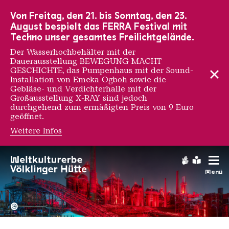
Zur Hauptnavigation
Zur Suche
Zum Inhalt
Zur Fußnavigation
Von Freitag, den 21. bis Sonntag, den 23.
August bespielt das FERRA Festival mit
Techno unser gesamtes Freilichtgelände.
Der Wasserhochbehälter mit der
Dauerausstellung BEWEGUNG MACHT
GESCHICHTE, das Pumpenhaus mit der Sound-
Installation von Emeka Ogboh sowie die
Gebläse- und Verdichterhalle mit der
Großausstellung X-RAY sind jedoch
durchgehend zum ermäßigten Preis von 9 Euro
geöffnet.
Weitere Infos
e1000
Gebärdens
Leichte
Menü
Hochofengruppe in Rot
Copyright: Weltkulturerbe 
©