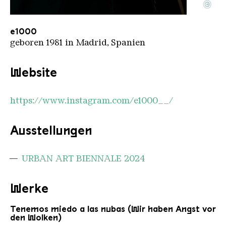
©
e1000
Copyright: e1000
e1000
geboren 1981 in Madrid, Spanien
Website
https://www.instagram.com/e1000__/
Ausstellungen
URBAN ART BIENNALE 2024
Werke
Tenemos miedo a las nubas (Wir haben Angst vor
den Wolken)