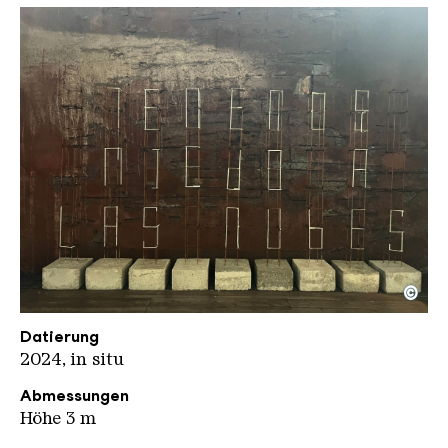
©
e1000 JD kompr
Copyright: Jeanette Dittmar
Datierung
2024, in situ
Abmessungen
Höhe 3 m