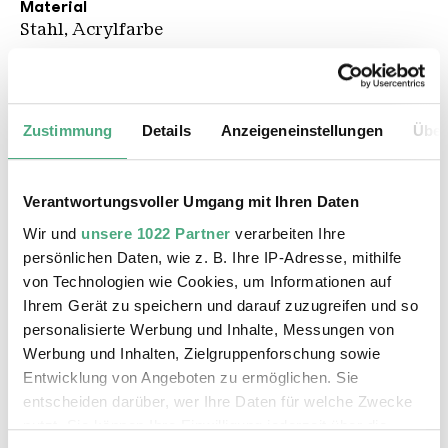
Material
Stahl, Acrylfarbe
Beschreibung
Der spanische Künstler e1000 tagged sich am
liebsten durch die europäischen Metropolen. Oft
Zustimmung
Details
Anzeigeneinstellungen
Über
auf den ersten Blick nicht zu erkennen, nutzt er
vorhandene Strukturen im urbanen Raum, wie
Gitter, Gullideckel, Geländer, usw., um seinen
Verantwortungsvoller Umgang mit Ihren Daten
Namen zu hinterlassen. Hat man die meist
Wir und
unsere 1022 Partner
verarbeiten Ihre
neonfarbene Handschrift des Künstlers einmal
persönlichen Daten, wie z. B. Ihre IP-Adresse, mithilfe
erkannt, begegnet er einem quasi überall. Wie
von Technologien wie Cookies, um Informationen auf
hier auf Armierungseisen, die eine Botschaft
Ihrem Gerät zu speichern und darauf zuzugreifen und so
transportieren. Angestrahlt mit Schwarzlicht
personalisierte Werbung und Inhalte, Messungen von
wird sie sichtbar: „Tenemos miedo de las nubas“
Werbung und Inhalten, Zielgruppenforschung sowie
(dt.: Wir haben Angst vor den Wolken).
Entwicklung von Angeboten zu ermöglichen. Sie
e1000 erzählt mit seinem Werk von den
entscheiden darüber, wer Ihre Daten für welche Zwecke
Bewohner:innen der Wüste von Samalayuca in
nutzt. Sie können Ihre Einwilligung jederzeit über die