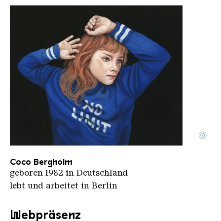
©
Portrait Coco Bergholm55x68cm 2022NO LIMIT
Copyright: Coco Bergholm
Coco Bergholm
geboren 1982 in Deutschland
lebt und arbeitet in Berlin
Webpräsenz