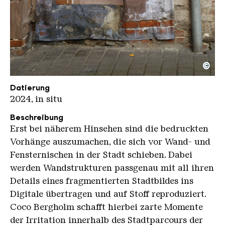
©
Coco Bergholm Tuer kompr
Copyright: Karl Heinrich Veith
Datierung
2024, in situ
Beschreibung
Erst bei näherem Hinsehen sind die bedruckten
Vorhänge auszumachen, die sich vor Wand- und
Fensternischen in der Stadt schieben. Dabei
werden Wandstrukturen passgenau mit all ihren
Details eines fragmentierten Stadtbildes ins
Digitale übertragen und auf Stoff reproduziert.
Coco Bergholm schafft hierbei zarte Momente
der Irritation innerhalb des Stadtparcours der