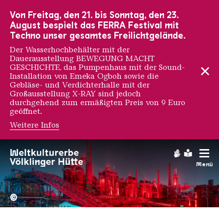
Zur Hauptnavigation
Zur Suche
Zum Inhalt
Zur Fußnavigation
Von Freitag, den 21. bis Sonntag, den 23.
August bespielt das FERRA Festival mit
Techno unser gesamtes Freilichtgelände.
Der Wasserhochbehälter mit der
Dauerausstellung BEWEGUNG MACHT
GESCHICHTE, das Pumpenhaus mit der Sound-
Installation von Emeka Ogboh sowie die
Gebläse- und Verdichterhalle mit der
Großausstellung X-RAY sind jedoch
durchgehend zum ermäßigten Preis von 9 Euro
geöffnet.
Weitere Infos
Coco Bergholm
Gebärdens
Leichte
Menü
Hochofengruppe in Rot
Copyright: Weltkulturerbe 
©