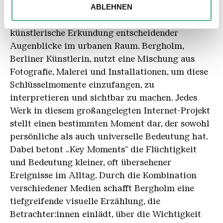
ABLEHNEN
Beschreibung
Partner führen diese Informationen möglicherweise mit
„Key Moments“ von Coco Bergholm ist eine
weiteren Daten zusammen, die Sie ihnen bereitgestellt
künstlerische Erkundung entscheidender
haben oder die sie im Rahmen Ihrer Nutzung der Dienste
Augenblicke im urbanen Raum. Bergholm,
gesammelt haben.
Berliner Künstlerin, nutzt eine Mischung aus
Fotografie, Malerei und Installationen, um diese
Schlüsselmomente einzufangen, zu
interpretieren und sichtbar zu machen. Jedes
Werk in diesem großangelegten Internet-Projekt
stellt einen bestimmten Moment dar, der sowohl
persönliche als auch universelle Bedeutung hat.
Dabei betont „Key Moments" die Flüchtigkeit
und Bedeutung kleiner, oft übersehener
Ereignisse im Alltag. Durch die Kombination
verschiedener Medien schafft Bergholm eine
tiefgreifende visuelle Erzählung, die
Betrachter:innen einlädt, über die Wichtigkeit