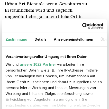
Urban Art Biennale, wenn Gewohntes zu
Erstaunlichem wird und zugleich
ungewöhnliche, gar unwirtliche Ort in
Erinnerung gerufen werden. Die wie optische
Fallen getarnten Bilddrucke wiederholen das
urbane Hautbild und geben gleichzeitig ein
Zustimmung
Details
Anzeigeneinstellungen
Über
vorbildliches Versteck vor möglichen übereifrig
überwachenden Sicherheitskameras ab.
Verantwortungsvoller Umgang mit Ihren Daten
Frank Krämer
Wir und
unsere 1022 Partner
verarbeiten Ihre
persönlichen Daten, wie z. B. Ihre IP-Adresse, mithilfe
von Technologien wie Cookies, um Informationen auf
Ihrem Gerät zu speichern und darauf zuzugreifen und so
Key Moments
personalisierte Werbung und Inhalte, Messungen von
Werbung und Inhalten, Zielgruppenforschung sowie
Die Gesellschaft der Stadtwanderer
Entwicklung von Angeboten zu ermöglichen. Sie
entscheiden darüber, wer Ihre Daten für welche Zwecke