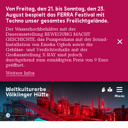
Zur Hauptnavigation
Zur Suche
Zum Inhalt
Zur Fußnavigation
Von Freitag, den 21. bis Sonntag, den 23.
August bespielt das FERRA Festival mit
Techno unser gesamtes Freilichtgelände.
Der Wasserhochbehälter mit der
Dauerausstellung BEWEGUNG MACHT
GESCHICHTE, das Pumpenhaus mit der Sound-
Installation von Emeka Ogboh sowie die
Gebläse- und Verdichterhalle mit der
Großausstellung X-RAY sind jedoch
durchgehend zum ermäßigten Preis von 9 Euro
geöffnet.
Weitere Infos
Andrea Ravo Mattoni
Gebärdens
Leichte
Menü
Hochofengruppe in Rot
Copyright: Weltkulturerbe 
©