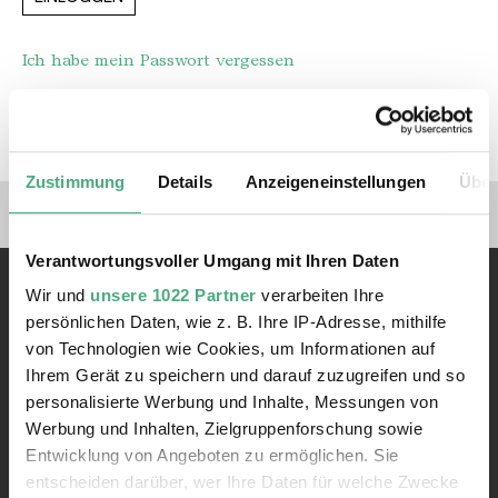
Ich habe mein Passwort vergessen
REGISTRIEREN
Zustimmung
Details
Anzeigeneinstellungen
Über
Verlinkungen zu unseren 
Verantwortungsvoller Umgang mit Ihren Daten
Wir und
unsere 1022 Partner
verarbeiten Ihre
persönlichen Daten, wie z. B. Ihre IP-Adresse, mithilfe
von Technologien wie Cookies, um Informationen auf
Ihrem Gerät zu speichern und darauf zuzugreifen und so
personalisierte Werbung und Inhalte, Messungen von
Kontakt
Werbung und Inhalten, Zielgruppenforschung sowie
Rathausstraße 75 – 79
Entwicklung von Angeboten zu ermöglichen. Sie
66333 Völklingen
entscheiden darüber, wer Ihre Daten für welche Zwecke