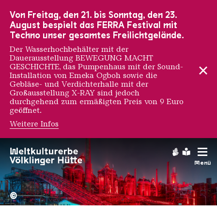
Zur Hauptnavigation
Zur Suche
Zum Inhalt
Zur Fußnavigation
Von Freitag, den 21. bis Sonntag, den 23.
August bespielt das FERRA Festival mit
Techno unser gesamtes Freilichtgelände.
Der Wasserhochbehälter mit der
Dauerausstellung BEWEGUNG MACHT
GESCHICHTE, das Pumpenhaus mit der Sound-
Installation von Emeka Ogboh sowie die
Gebläse- und Verdichterhalle mit der
Großausstellung X-RAY sind jedoch
durchgehend zum ermäßigten Preis von 9 Euro
geöffnet.
Weitere Infos
Gebärdens
Leichte
Menü
Hochofengruppe in Rot
Copyright: Weltkulturerbe 
©