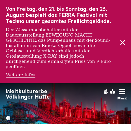
Zur Hauptnavigation
Zur Suche
Zum Inhalt
Zur Fußnavigation
Von Freitag, den 21. bis Sonntag, den 23.
August bespielt das FERRA Festival mit
Techno unser gesamtes Freilichtgelände.
Der Wasserhochbehälter mit der
Dauerausstellung BEWEGUNG MACHT
GESCHICHTE, das Pumpenhaus mit der Sound-
Installation von Emeka Ogboh sowie die
Gebläse- und Verdichterhalle mit der
Großausstellung X-RAY sind jedoch
durchgehend zum ermäßigten Preis von 9 Euro
geöffnet.
Weitere Infos
Gebärdens
Leichte
Menü
Hochofengruppe in Rot
Copyright: Weltkulturerbe 
©