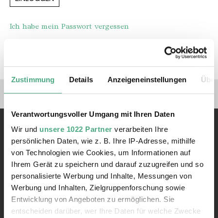
Ich habe mein Passwort vergessen
REGISTRIEREN
Zustimmung
Details
Anzeigeneinstellungen
Über
Verlinkungen zu unseren 
Verantwortungsvoller Umgang mit Ihren Daten
Wir und
unsere 1022 Partner
verarbeiten Ihre
persönlichen Daten, wie z. B. Ihre IP-Adresse, mithilfe
von Technologien wie Cookies, um Informationen auf
Ihrem Gerät zu speichern und darauf zuzugreifen und so
personalisierte Werbung und Inhalte, Messungen von
Kontakt
Werbung und Inhalten, Zielgruppenforschung sowie
Rathausstraße 75 – 79
Entwicklung von Angeboten zu ermöglichen. Sie
66333 Völklingen
entscheiden darüber, wer Ihre Daten für welche Zwecke